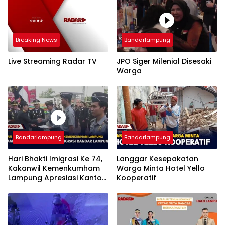
Breaking News
Bandarlampung
Live Streaming Radar TV
JPO Siger Milenial Disesaki
Warga
Bandarlampung
Bandarlampung
Hari Bhakti Imigrasi Ke 74,
Langgar Kesepakatan
Kakanwil Kemenkumham
Warga Minta Hotel Yello
Lampung Apresiasi Kantor
Kooperatif
Imigrasi Bandar Lampung