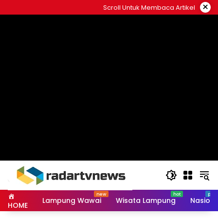
Skip
×
Scroll Untuk Membaca Artikel
to
content
Lampung Wawai
Wisata Lampung
Nasiona
HOME