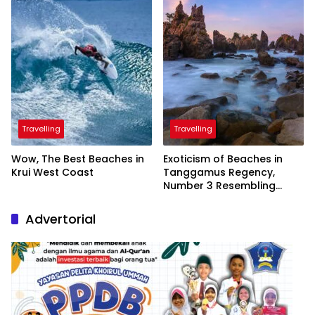
Travelling
Travelling
Wow, The Best Beaches in
Exoticism of Beaches in
Krui West Coast
Tanggamus Regency,
Number 3 Resembling
Nature Paintings
Advertorial