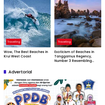
Travelling
Travelling
Wow, The Best Beaches in
Exoticism of Beaches in
Krui West Coast
Tanggamus Regency,
Number 3 Resembling
Nature Paintings
Advertorial