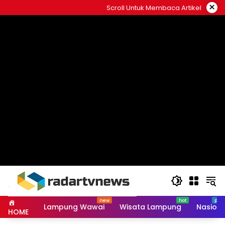
Skip
×
Scroll Untuk Membaca Artikel
to
content
Lampung Wawai
Wisata Lampung
Nasiona
HOME