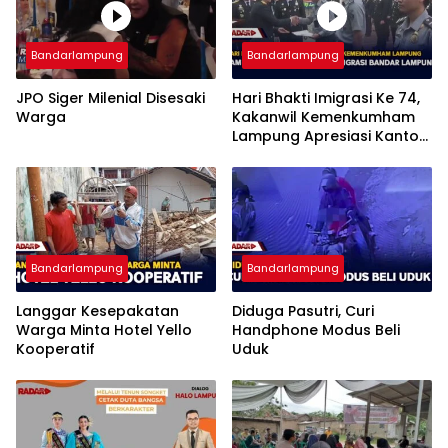
Bandarlampung
Bandarlampung
JPO Siger Milenial Disesaki
Hari Bhakti Imigrasi Ke 74,
Warga
Kakanwil Kemenkumham
Lampung Apresiasi Kantor
Imigrasi Bandar Lampung
Bandarlampung
Bandarlampung
Langgar Kesepakatan
Diduga Pasutri, Curi
Warga Minta Hotel Yello
Handphone Modus Beli
Kooperatif
Uduk