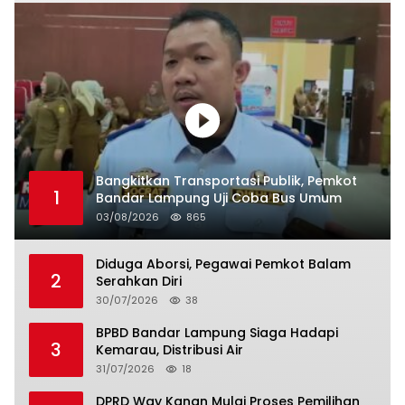
Bangkitkan Transportasi Publik, Pemkot
1
Bandar Lampung Uji Coba Bus Umum
03/08/2026
865
Diduga Aborsi, Pegawai Pemkot Balam
2
Serahkan Diri
30/07/2026
38
BPBD Bandar Lampung Siaga Hadapi
3
Kemarau, Distribusi Air
31/07/2026
18
DPRD Way Kanan Mulai Proses Pemilihan