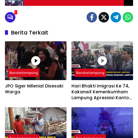
1
Berita Terkait
Bandarlampung
Bandarlampung
JPO Siger Milenial Disesaki
Hari Bhakti Imigrasi Ke 74,
Warga
Kakanwil Kemenkumham
Lampung Apresiasi Kantor
Imigrasi Bandar Lampung