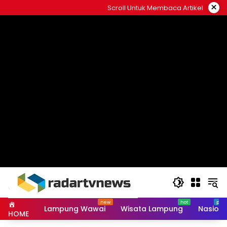
Skip
×
Scroll Untuk Membaca Artikel
to
content
Lampung Wawai
Wisata Lampung
Nasiona
HOME