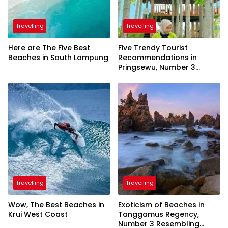
Travelling
Travelling
Here are The Five Best
Five Trendy Tourist
Beaches in South Lampung
Recommendations in
Pringsewu, Number 3
Inaugurated by the
President
Travelling
Travelling
Wow, The Best Beaches in
Exoticism of Beaches in
Krui West Coast
Tanggamus Regency,
Number 3 Resembling