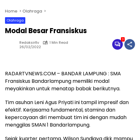
Home
Olahraga
Olahraga
Modal Besar Fransiskus
3
Redaksirltv
1 Min Read
26/02/2022
RADARTVNEWS.COM – BANDAR LAMPUNG : SMA
Fransiskus Bandarlampung memiliki modal
meyakinkan untuk menatap babak berikutnya.
Tim asuhan Leni Agus Priyati ini tampil impresif dan
efektif. Kerjasama fundamental, stamina dan
kepercayaan diri membuat tim ini dengan mudah
menggilas SMAN 1 Bandarlampung.
Sejak kuarter pertama, Wilson Sundjaya dkk mampu