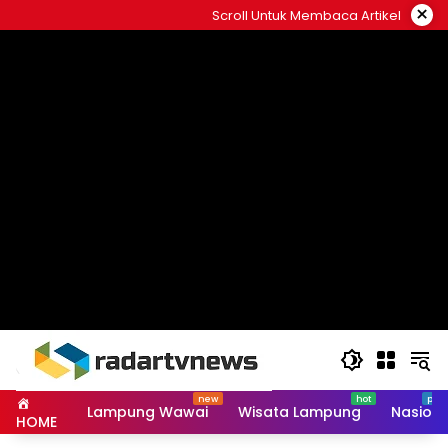
Skip
×
Scroll Untuk Membaca Artikel
to
content
Lampung Wawai
Wisata Lampung
Nasiona
HOME