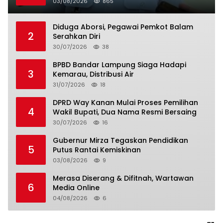
03/08/2026
865
Diduga Aborsi, Pegawai Pemkot Balam
2
Serahkan Diri
30/07/2026
38
BPBD Bandar Lampung Siaga Hadapi
3
Kemarau, Distribusi Air
31/07/2026
18
DPRD Way Kanan Mulai Proses Pemilihan
4
Wakil Bupati, Dua Nama Resmi Bersaing
30/07/2026
16
Gubernur Mirza Tegaskan Pendidikan
5
Putus Rantai Kemiskinan
03/08/2026
9
Merasa Diserang & Difitnah, Wartawan
6
Media Online
04/08/2026
6