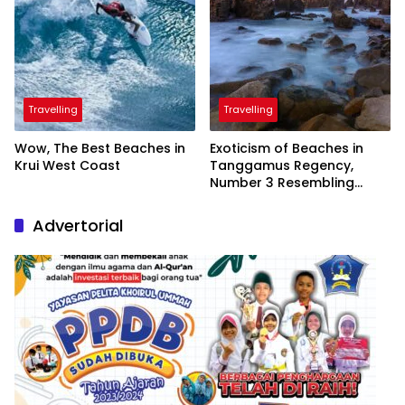
Travelling
Travelling
Wow, The Best Beaches in
Exoticism of Beaches in
Krui West Coast
Tanggamus Regency,
Number 3 Resembling
Nature Paintings
Advertorial