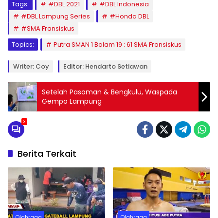
Tags:
#DBL 2021
#DBL Indonesia
#DBL Lampung Series
#Honda DBL
#SMA Fransiskus
Topics:
Putra SMAN 1 Balam 19 : 61 SMA Fransiskus
Writer: Coy
Editor: Hendarto Setiawan
Setelah Pasaman & Bengkulu, Waspada
Gempa Lampung
3
Berita Terkait
Olahraga
Olahraga