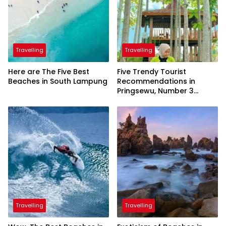
Travelling
Travelling
Here are The Five Best
Five Trendy Tourist
Beaches in South Lampung
Recommendations in
Pringsewu, Number 3
Inaugurated by the
President
Travelling
Travelling