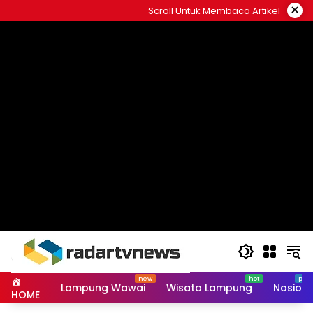
Skip
×
Scroll Untuk Membaca Artikel
to
content
Lampung Wawai
Wisata Lampung
Nasiona
HOME