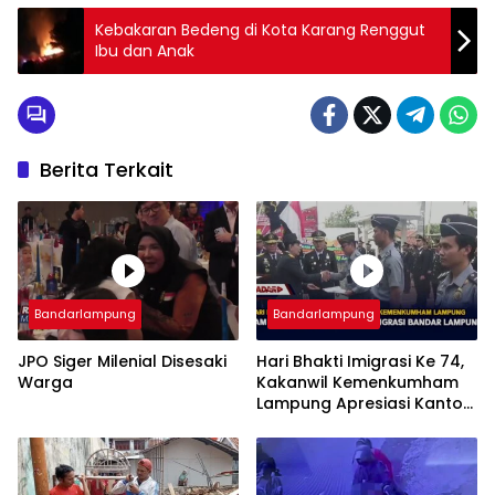
Kebakaran Bedeng di Kota Karang Renggut
Ibu dan Anak
Berita Terkait
Bandarlampung
Bandarlampung
JPO Siger Milenial Disesaki
Hari Bhakti Imigrasi Ke 74,
Warga
Kakanwil Kemenkumham
Lampung Apresiasi Kantor
Imigrasi Bandar Lampung