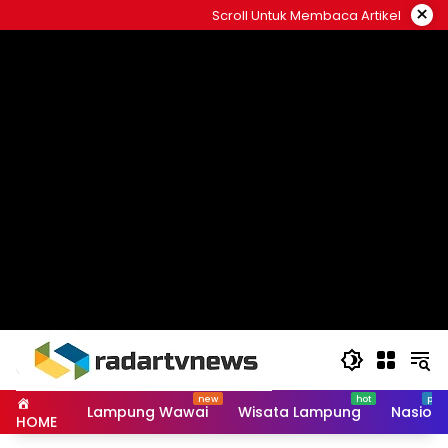
Skip
×
Scroll Untuk Membaca Artikel
to
content
Lampung Wawai
Wisata Lampung
Nasiona
HOME