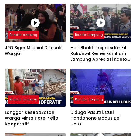
Bandarlampung
Bandarlampung
JPO Siger Milenial Disesaki
Hari Bhakti Imigrasi Ke 74,
Warga
Kakanwil Kemenkumham
Lampung Apresiasi Kantor
Imigrasi Bandar Lampung
Bandarlampung
Bandarlampung
Langgar Kesepakatan
Diduga Pasutri, Curi
Warga Minta Hotel Yello
Handphone Modus Beli
Kooperatif
Uduk