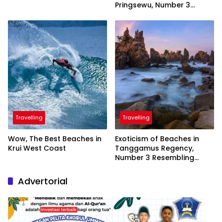
Pringsewu, Number 3
Inaugurated by the
President
Travelling
Travelling
Wow, The Best Beaches in
Exoticism of Beaches in
Krui West Coast
Tanggamus Regency,
Number 3 Resembling
Nature Paintings
Advertorial