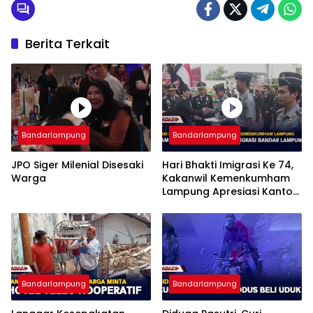
Berita Terkait
Bandarlampung
Bandarlampung
JPO Siger Milenial Disesaki
Hari Bhakti Imigrasi Ke 74,
Warga
Kakanwil Kemenkumham
Lampung Apresiasi Kantor
Imigrasi Bandar Lampung
Bandarlampung
Bandarlampung