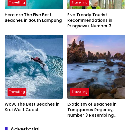
Travelling
Travelling
Here are The Five Best
Five Trendy Tourist
Beaches in South Lampung
Recommendations in
Pringsewu, Number 3
Inaugurated by the
President
Travelling
Travelling
Wow, The Best Beaches in
Exoticism of Beaches in
Krui West Coast
Tanggamus Regency,
Number 3 Resembling
Nature Paintings
Advertorial