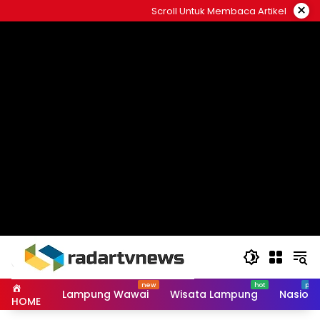
Skip
×
Scroll Untuk Membaca Artikel
to
content
Lampung Wawai
Wisata Lampung
Nasiona
HOME