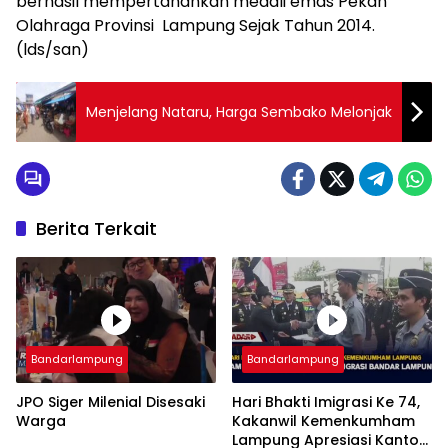
berhasil mempertahankan medali emas Pekan
Olahraga Provinsi Lampung Sejak Tahun 2014.
(lds/san)
Menjelang Nataru, Harga Sembako Melonjak
Berita Terkait
Bandarlampung
Bandarlampung
JPO Siger Milenial Disesaki
Hari Bhakti Imigrasi Ke 74,
Warga
Kakanwil Kemenkumham
Lampung Apresiasi Kantor