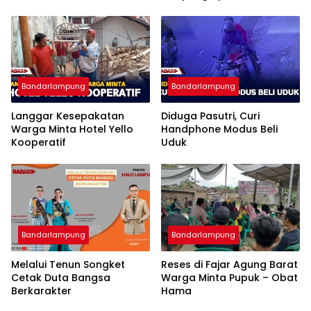
Imigrasi Bandar Lampung
Bandarlampung
Bandarlampung
Langgar Kesepakatan
Diduga Pasutri, Curi
Warga Minta Hotel Yello
Handphone Modus Beli
Kooperatif
Uduk
Bandarlampung
Bandarlampung
Melalui Tenun Songket
Reses di Fajar Agung Barat
Cetak Duta Bangsa
Warga Minta Pupuk – Obat
Berkarakter
Hama