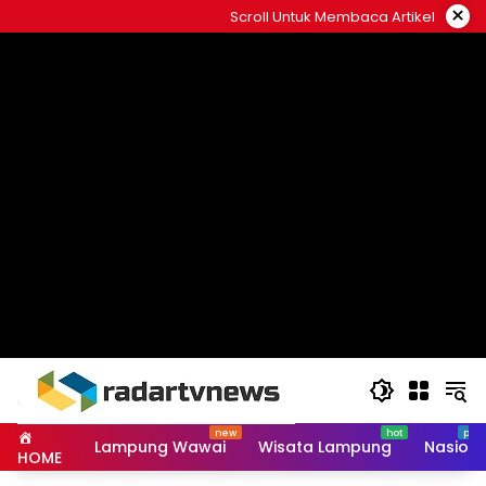
Skip
×
Scroll Untuk Membaca Artikel
to
content
Lampung Wawai
Wisata Lampung
Nasiona
HOME