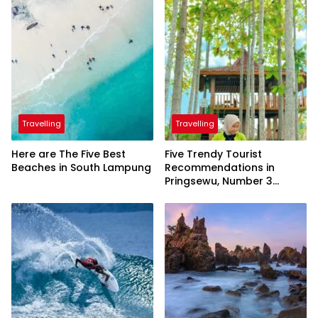
Travelling
Travelling
Here are The Five Best
Five Trendy Tourist
Beaches in South Lampung
Recommendations in
Pringsewu, Number 3
Inaugurated by the
President