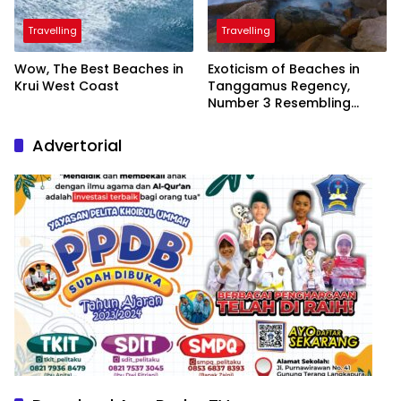
Travelling
Travelling
Wow, The Best Beaches in
Exoticism of Beaches in
Krui West Coast
Tanggamus Regency,
Number 3 Resembling
Nature Paintings
Advertorial