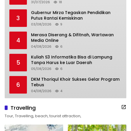
31/07/2026
18
Gubernur Mirza Tegaskan Pendidikan
3
Putus Rantai Kemiskinan
03/08/2026
9
Merasa Diserang & Difitnah, Wartawan
4
Media Online
04/08/2026
6
Kuliah S3 Informatika Bisa di Lampung
5
Tanpa Harus ke Luar Daerah
05/08/2026
6
DKM Thoriqul Khoir Sukses Gelar Program
6
Tebus
04/08/2026
4
Travelling
Tour, Travelling, beach, tourist attraction,