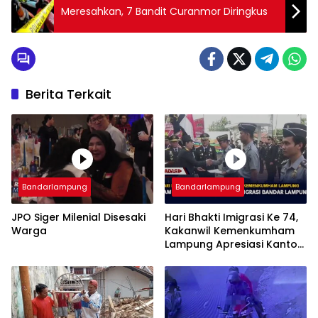
Meresahkan, 7 Bandit Curanmor Diringkus
Berita Terkait
Bandarlampung
Bandarlampung
JPO Siger Milenial Disesaki
Hari Bhakti Imigrasi Ke 74,
Warga
Kakanwil Kemenkumham
Lampung Apresiasi Kantor
Imigrasi Bandar Lampung