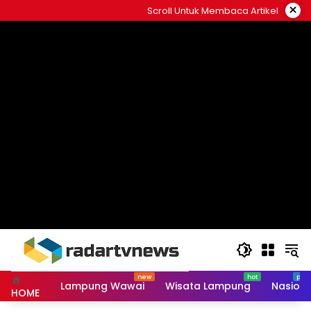
Skip
×
Scroll Untuk Membaca Artikel
to
content
Lampung Wawai
Wisata Lampung
Nasiona
HOME