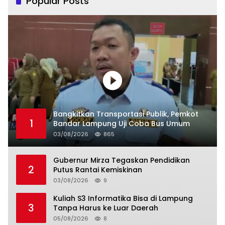
Popular Posts
Bangkitkan Transportasi Publik, Pemkot
1
Bandar Lampung Uji Coba Bus Umum
03/08/2026
865
Gubernur Mirza Tegaskan Pendidikan
2
Putus Rantai Kemiskinan
03/08/2026
9
Kuliah S3 Informatika Bisa di Lampung
3
Tanpa Harus ke Luar Daerah
05/08/2026
8