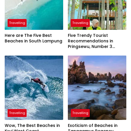
Travelling
Travelling
Here are The Five Best
Five Trendy Tourist
Beaches in South Lampung
Recommendations in
Pringsewu, Number 3
Inaugurated by the
President
Travelling
Travelling
Wow, The Best Beaches in
Exoticism of Beaches in
Krui West Coast
Tanggamus Regency,