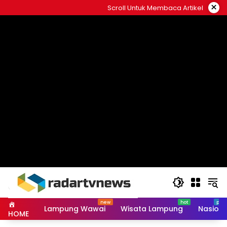
Skip
×
Scroll Untuk Membaca Artikel
to
content
Lampung Wawai
Wisata Lampung
Nasiona
HOME