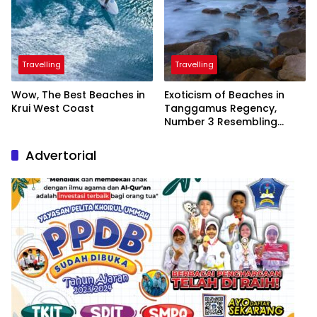
Travelling
Travelling
Wow, The Best Beaches in
Exoticism of Beaches in
Krui West Coast
Tanggamus Regency,
Number 3 Resembling
Nature Paintings
Advertorial