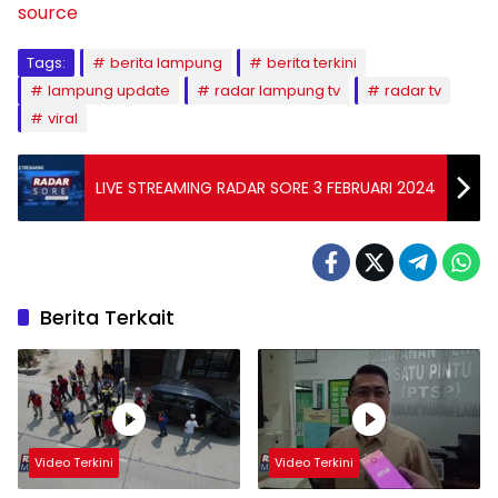
source
Tags:
berita lampung
berita terkini
lampung update
radar lampung tv
radar tv
viral
LIVE STREAMING RADAR SORE 3 FEBRUARI 2024
Berita Terkait
Video Terkini
Video Terkini