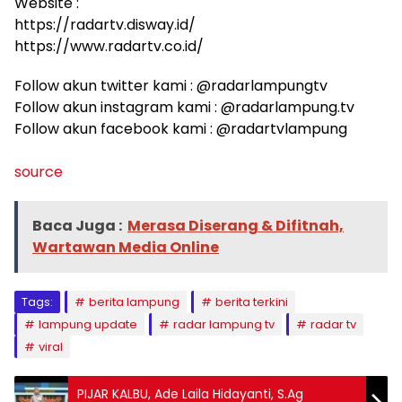
Website :
https://radartv.disway.id/
https://www.radartv.co.id/
Follow akun twitter kami : @radarlampungtv
Follow akun instagram kami : @radarlampung.tv
Follow akun facebook kami : @radartvlampung
source
Baca Juga :
Merasa Diserang & Difitnah,
Wartawan Media Online
Tags:
berita lampung
berita terkini
lampung update
radar lampung tv
radar tv
viral
PIJAR KALBU, Ade Laila Hidayanti, S.Ag