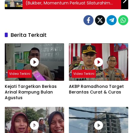
(Bukber, Momentum Perkuat Silaturahim
dan Raih Pahala).
Berita Terkait
Video Terkini
Video Terkini
Kejati Targetkan Berkas
AKBP Ramadhona Target
Arinal Rampung Bulan
Berantas Curat & Curas
Agustus