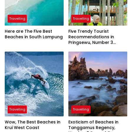
Travelling
Travelling
Here are The Five Best
Five Trendy Tourist
Beaches in South Lampung
Recommendations in
Pringsewu, Number 3
Inaugurated by the
President
Travelling
Travelling
Wow, The Best Beaches in
Exoticism of Beaches in
Krui West Coast
Tanggamus Regency,