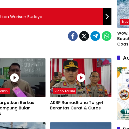
itkan Warisan Budaya
Trav
Wow, 
Beach
Coas
Ad
erkini
Video Terkini
Targetkan Berkas
AKBP Ramadhona Target
 Rampung Bulan
Berantas Curat & Curas
s