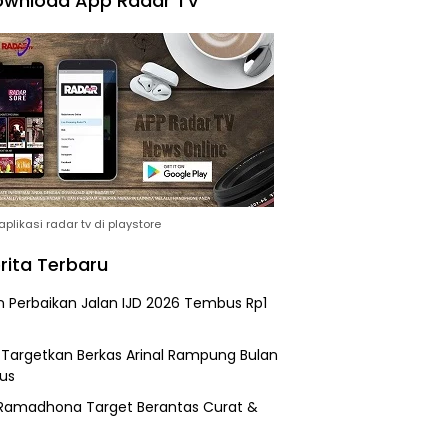
wnload App Radar TV
plikasi radar tv di playstore
rita Terbaru
n Perbaikan Jalan IJD 2026 Tembus Rp1
i Targetkan Berkas Arinal Rampung Bulan
us
Ramadhona Target Berantas Curat &