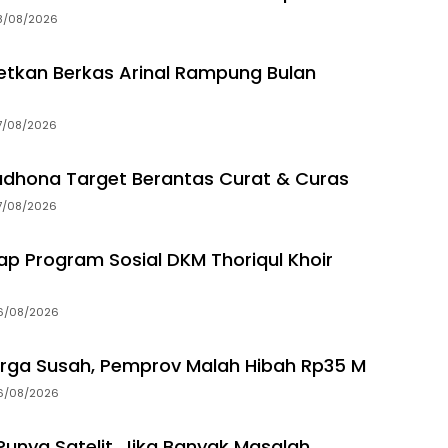
8/08/2026
getkan Berkas Arinal Rampung Bulan
7/08/2026
dhona Target Berantas Curat & Curas
7/08/2026
p Program Sosial DKM Thoriqul Khoir
6/08/2026
rga Susah, Pemprov Malah Hibah Rp35 M
6/08/2026
unya Satelit, Jika Banyak Masalah