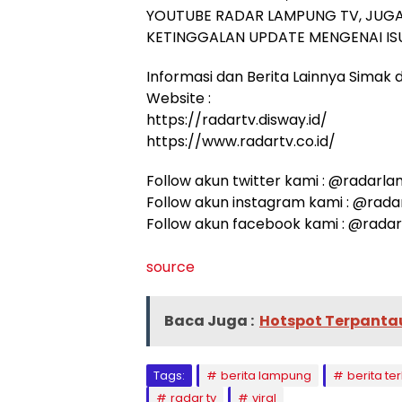
YOUTUBE RADAR LAMPUNG TV, JUGA
KETINGGALAN UPDATE MENGENAI ISU
Informasi dan Berita Lainnya Simak di
Website :
https://radartv.disway.id/
https://www.radartv.co.id/
Follow akun twitter kami : @radarl
Follow akun instagram kami : @rad
Follow akun facebook kami : @rada
source
Baca Juga :
Hotspot Terpanta
Tags:
berita lampung
berita ter
radar tv
viral