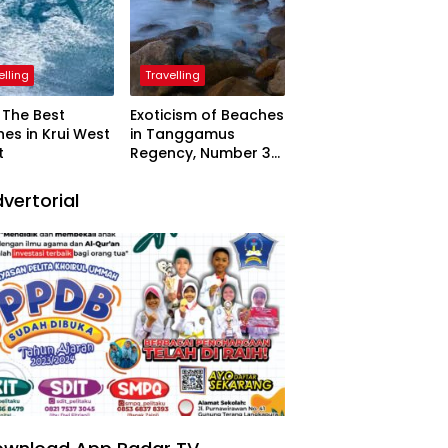
elling
Travelling
The Best
Exoticism of Beaches
es in Krui West
in Tanggamus
t
Regency, Number 3
Resembling Nature
Paintings
vertorial