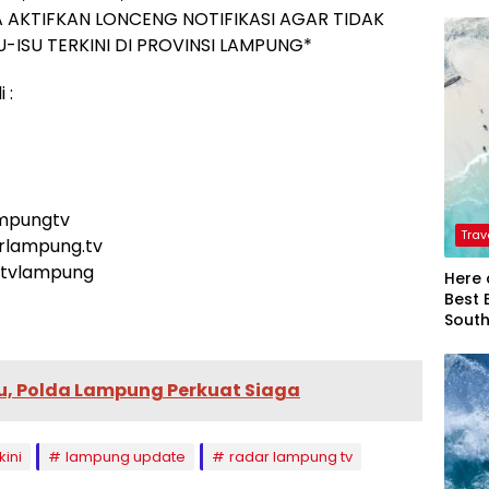
 AKTIFKAN LONCENG NOTIFIKASI AGAR TIDAK
-ISU TERKINI DI PROVINSI LAMPUNG*
 :
ampungtv
Trav
arlampung.tv
rtvlampung
Here 
Best 
Sout
u, Polda Lampung Perkuat Siaga
kini
lampung update
radar lampung tv