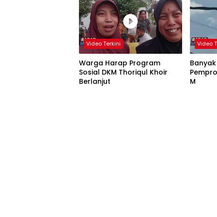
Video Terkini
Video T
Warga Harap Program
Banyak
Sosial DKM Thoriqul Khoir
Pempro
Berlanjut
M