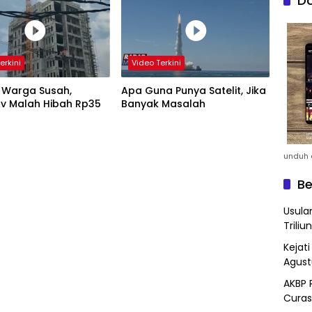
Do
erkini
Video Terkini
 Warga Susah,
Apa Guna Punya Satelit, Jika
v Malah Hibah Rp35
Banyak Masalah
unduh a
Be
Usula
Triliun
Kejat
Agust
AKBP 
Curas