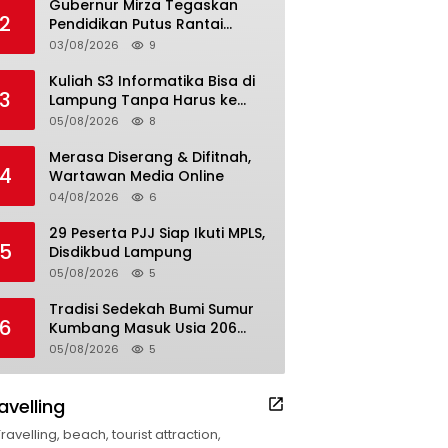
Gubernur Mirza Tegaskan
2
Pendidikan Putus Rantai
Kemiskinan
03/08/2026
9
Kuliah S3 Informatika Bisa di
3
Lampung Tanpa Harus ke
Luar Daerah
05/08/2026
8
Merasa Diserang & Difitnah,
4
Wartawan Media Online
04/08/2026
6
29 Peserta PJJ Siap Ikuti MPLS,
5
Disdikbud Lampung
05/08/2026
5
Tradisi Sedekah Bumi Sumur
6
Kumbang Masuk Usia 206
Tahun
05/08/2026
5
avelling
Travelling, beach, tourist attraction,