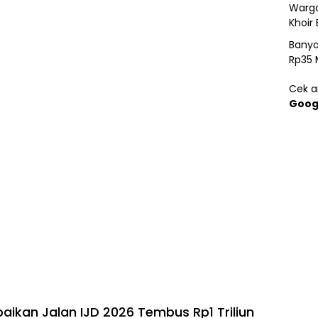
Warga
Khoir 
Banya
Rp35 
Cek ar
Goog
aikan Jalan IJD 2026 Tembus Rp1 Triliun