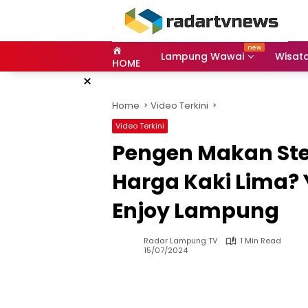
Skip
to
content
Lampung Wawai
Wisat
HOME
×
Home
Video Terkini
Video Terkini
Pengen Makan Ste
Harga Kaki Lima? 
Enjoy Lampung
Radar Lampung TV
1 Min Read
15/07/2024