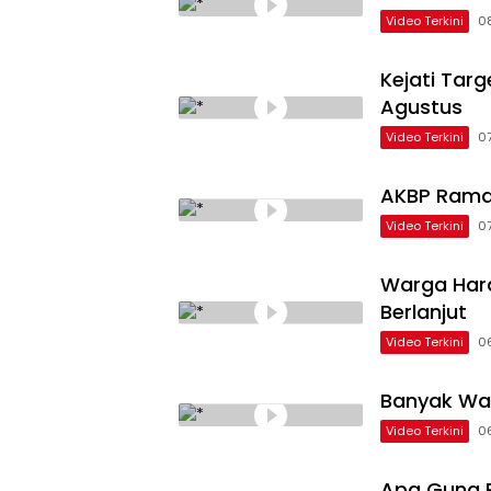
Video Terkini
0
Kejati Tar
Agustus
Video Terkini
0
AKBP Rama
Video Terkini
0
Warga Hara
Berlanjut
Video Terkini
0
Banyak Wa
Video Terkini
0
Apa Guna P