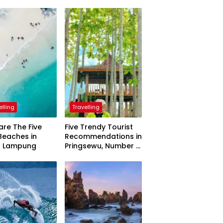
elling
Travelling
are The Five
Five Trendy Tourist
Beaches in
Recommendations in
h Lampung
Pringsewu, Number 3
Inaugurated by the
President