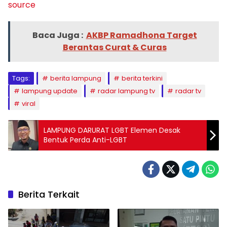
source
Baca Juga :
AKBP Ramadhona Target
Berantas Curat & Curas
Tags:
berita lampung
berita terkini
lampung update
radar lampung tv
radar tv
viral
LAMPUNG DARURAT LGBT Elemen Desak
Bentuk Perda Anti-LGBT
Berita Terkait