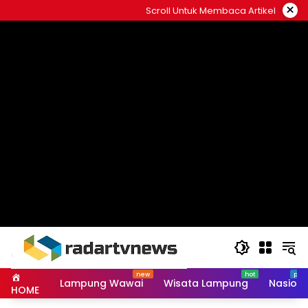
Skip
×
Scroll Untuk Membaca Artikel
to
content
Lampung Wawai
Wisata Lampung
Nasiona
HOME