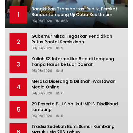
Bangkitkan Transportasi Publik, Pemkot
1
Bandar Lampung Uji Coba Bus Umum
03/08/2026
866
Gubernur Mirza Tegaskan Pendidikan
2
Putus Rantai Kemiskinan
03/08/2026
9
Kuliah S3 Informatika Bisa di Lampung
3
Tanpa Harus ke Luar Daerah
05/08/2026
8
Merasa Diserang & Difitnah, Wartawan
4
Media Online
04/08/2026
6
29 Peserta PJJ Siap Ikuti MPLS, Disdikbud
5
Lampung
05/08/2026
5
Tradisi Sedekah Bumi Sumur Kumbang
6
Masuk Usia 206 Tahun