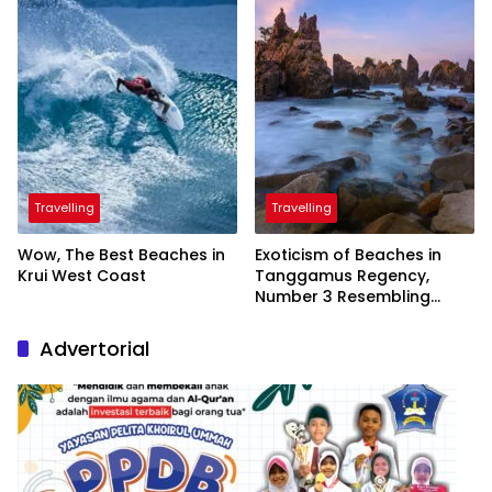
Travelling
Travelling
Wow, The Best Beaches in
Exoticism of Beaches in
Krui West Coast
Tanggamus Regency,
Number 3 Resembling
Nature Paintings
Advertorial