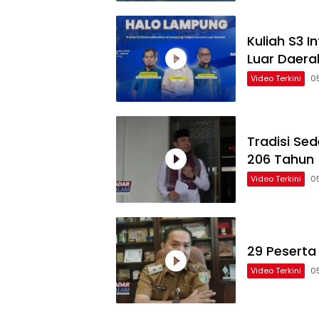
Kuliah S3 
Luar Daera
Video Terkini
0
Tradisi Se
206 Tahun
Video Terkini
0
29 Peserta
Video Terkini
0