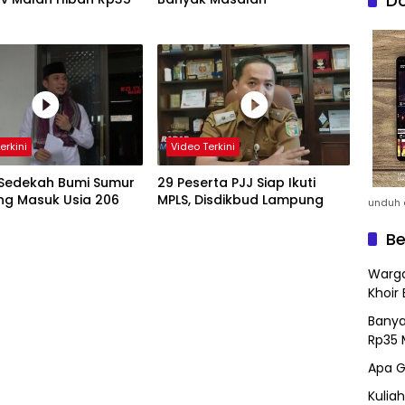
Do
erkini
Video Terkini
 Sedekah Bumi Sumur
29 Peserta PJJ Siap Ikuti
g Masuk Usia 206
MPLS, Disdikbud Lampung
unduh a
Be
Warga
Khoir 
Banya
Rp35 
Apa G
Kulia