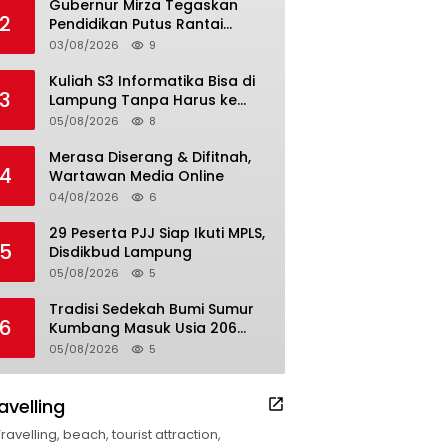
Gubernur Mirza Tegaskan
2
Pendidikan Putus Rantai
Kemiskinan
03/08/2026
9
Kuliah S3 Informatika Bisa di
3
Lampung Tanpa Harus ke
Luar Daerah
05/08/2026
8
Merasa Diserang & Difitnah,
4
Wartawan Media Online
04/08/2026
6
29 Peserta PJJ Siap Ikuti MPLS,
5
Disdikbud Lampung
05/08/2026
5
Tradisi Sedekah Bumi Sumur
6
Kumbang Masuk Usia 206
Tahun
05/08/2026
5
avelling
Travelling, beach, tourist attraction,