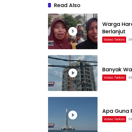
Read Also
Warga Hara
Berlanjut
Video Terkini
0
Banyak Wa
Video Terkini
0
Apa Guna P
Video Terkini
0