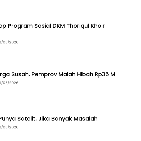
p Program Sosial DKM Thoriqul Khoir
6/08/2026
rga Susah, Pemprov Malah Hibah Rp35 M
6/08/2026
unya Satelit, Jika Banyak Masalah
6/08/2026