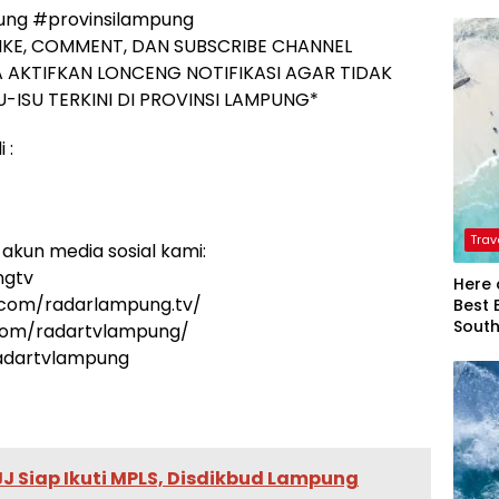
ng #provinsilampung
IKE, COMMENT, DAN SUBSCRIBE CHANNEL
 AKTIFKAN LONCENG NOTIFIKASI AGAR TIDAK
-ISU TERKINI DI PROVINSI LAMPUNG*
 :
Trav
akun media sosial kami:
ngtv
Here 
.com/radarlampung.tv/
Best 
Sout
.com/radartvlampung/
radartvlampung
JJ Siap Ikuti MPLS, Disdikbud Lampung