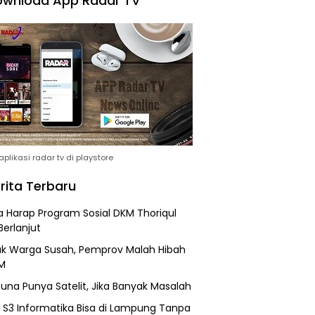
wnload App Radar TV
plikasi radar tv di playstore
rita Terbaru
 Harap Program Sosial DKM Thoriqul
Berlanjut
k Warga Susah, Pemprov Malah Hibah
M
una Punya Satelit, Jika Banyak Masalah
h S3 Informatika Bisa di Lampung Tanpa