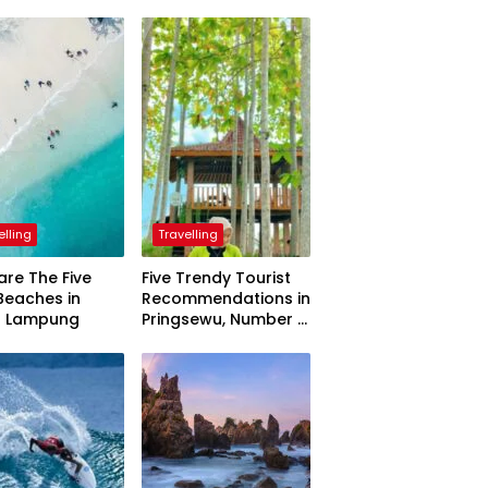
elling
Travelling
are The Five
Five Trendy Tourist
Beaches in
Recommendations in
h Lampung
Pringsewu, Number 3
Inaugurated by the
President