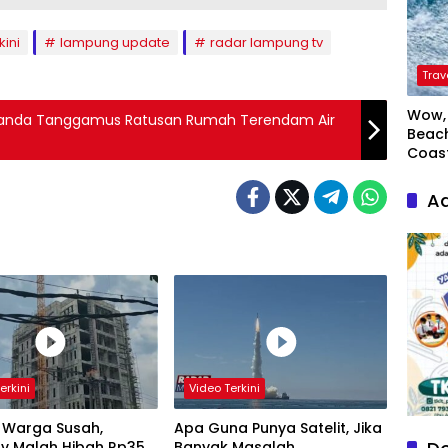
kini
lampung update
radar lampung tv
Trav
Wow, 
 Landa Tanggamus Ratusan Rumah Terendam Air
Beach
Coas
Ad
erkini
Video Terkini
 Warga Susah,
Apa Guna Punya Satelit, Jika
v Malah Hibah Rp35
Banyak Masalah