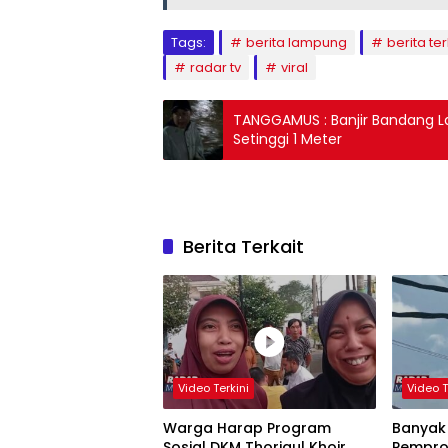
Tags:
berita lampung
berita ter
radar tv
viral
TANGGAMUS : Banjir Bandang
Setinggi 1 Meter
Berita Terkait
Video Terkini
Video T
Warga Harap Program
Banyak
Sosial DKM Thoriqul Khoir
Pempro