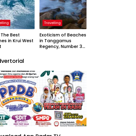
elling
Travelling
The Best
Exoticism of Beaches
es in Krui West
in Tanggamus
t
Regency, Number 3
Resembling Nature
Paintings
vertorial