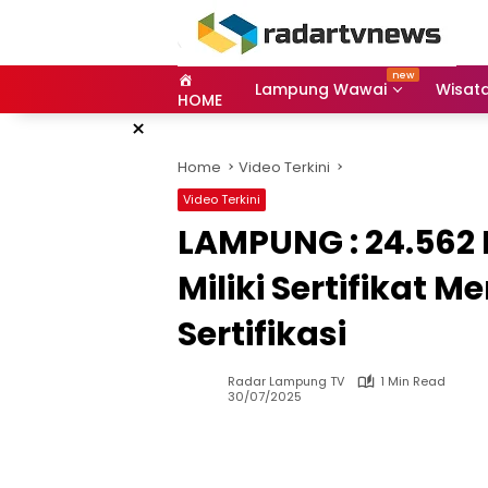
Skip
to
content
Lampung Wawai
Wisat
HOME
×
Home
Video Terkini
Video Terkini
LAMPUNG : 24.562
Miliki Sertifikat 
Sertifikasi
Radar Lampung TV
1 Min Read
30/07/2025