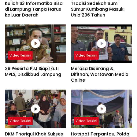
Kuliah S3 Informatika Bisa
Tradisi Sedekah Bumi
di Lampung Tanpa Harus
Sumur Kumbang Masuk
ke Luar Daerah
Usia 206 Tahun
Video Terkini
Video Terkini
29 Peserta PJJ Siap Ikuti
Merasa Diserang &
MPLS, Disdikbud Lampung
Difitnah, Wartawan Media
Online
Video Terkini
Video Terkini
DKM Thoriqul Khoir Sukses
Hotspot Terpantau, Polda