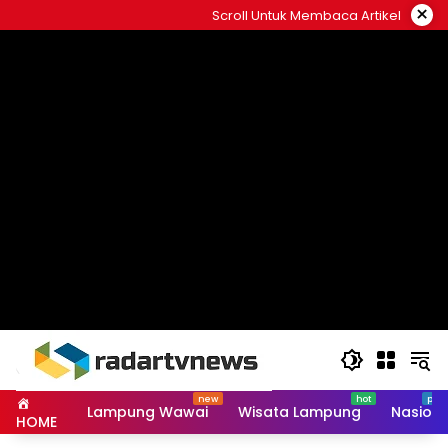
Skip
×
Scroll Untuk Membaca Artikel
to
content
Lampung Wawai
Wisata Lampung
Nasiona
HOME