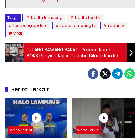
Tags:
berita lampung
berita terkini
lampung update
radar lampung tv
radar tv
viral
TULANG BAWANG BARAT : Perkara Korubsi
BOKB Penyidik Kejari Tubaba Dilaporkan ke
Kejati Lampung
Berita Terkait
Video Terkini
Video Terkini