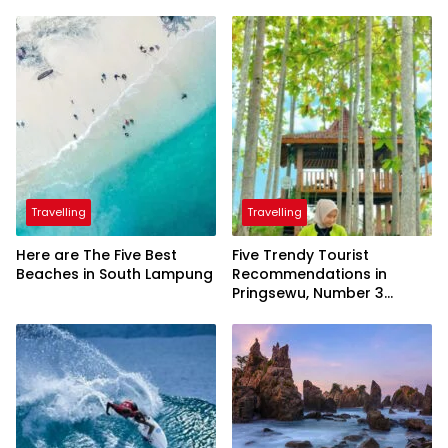
Travelling
Travelling
Here are The Five Best
Five Trendy Tourist
Beaches in South Lampung
Recommendations in
Pringsewu, Number 3
Inaugurated by the
President