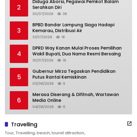
Diduga Aborsi, Pegawai Pemkot Balam
2
Serahkan Diri
30/07/2026
38
BPBD Bandar Lampung Siaga Hadapi
3
Kemarau, Distribusi Air
31/07/2026
18
DPRD Way Kanan Mulai Proses Pemilihan
4
Wakil Bupati, Dua Nama Resmi Bersaing
30/07/2026
16
Gubernur Mirza Tegaskan Pendidikan
5
Putus Rantai Kemiskinan
03/08/2026
9
Merasa Diserang & Difitnah, Wartawan
6
Media Online
04/08/2026
6
Travelling
Tour, Travelling, beach, tourist attraction,