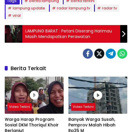
Tags:
berita lampung
berita terkini
lampung update
radar lampung tv
radar tv
viral
LAMPUNG BARAT : Petani Diserang Harimau
Masih Mendapatkan Perawatan
Berita Terkait
Video Terkini
Video Terkini
Warga Harap Program
Banyak Warga Susah,
Sosial DKM Thoriqul Khoir
Pemprov Malah Hibah
Berlanjut
Rp35 M