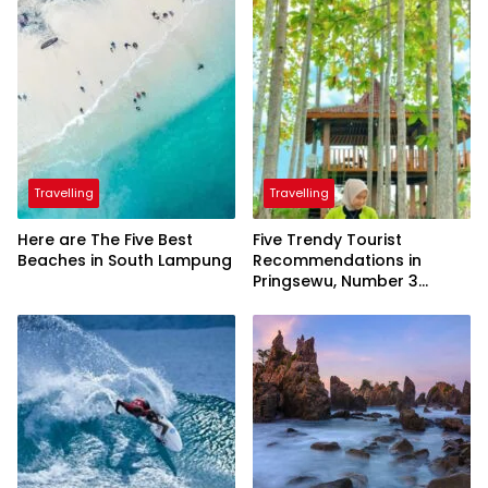
Travelling
Travelling
Here are The Five Best
Five Trendy Tourist
Beaches in South Lampung
Recommendations in
Pringsewu, Number 3
Inaugurated by the
President