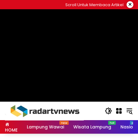
Skip
×
Scroll Untuk Membaca Artikel
to
content
Lampung Wawai
Wisata Lampung
Nasiona
HOME