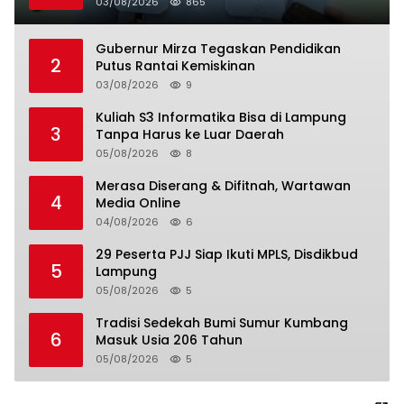
03/08/2026
865
Gubernur Mirza Tegaskan Pendidikan
2
Putus Rantai Kemiskinan
03/08/2026
9
Kuliah S3 Informatika Bisa di Lampung
3
Tanpa Harus ke Luar Daerah
05/08/2026
8
Merasa Diserang & Difitnah, Wartawan
4
Media Online
04/08/2026
6
29 Peserta PJJ Siap Ikuti MPLS, Disdikbud
5
Lampung
05/08/2026
5
Tradisi Sedekah Bumi Sumur Kumbang
6
Masuk Usia 206 Tahun
05/08/2026
5