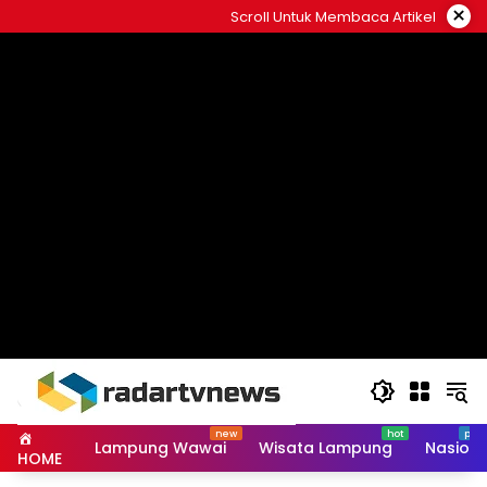
Skip
×
Scroll Untuk Membaca Artikel
to
content
Lampung Wawai
Wisata Lampung
Nasiona
HOME