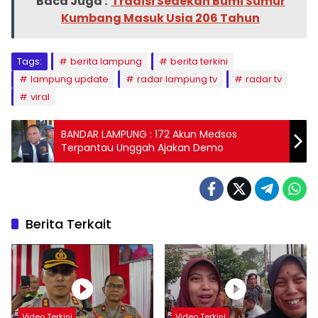
Baca Juga :
Tradisi Sedekah Bumi Sumur
Kumbang Masuk Usia 206 Tahun
Tags:
berita lampung
berita terkini
lampung update
radar lampung tv
radar tv
viral
BANDAR LAMPUNG : 172 Akun Medsos
Terpantau Unggah Ajakan Demo
Berita Terkait
Video Terkini
Video Terkini