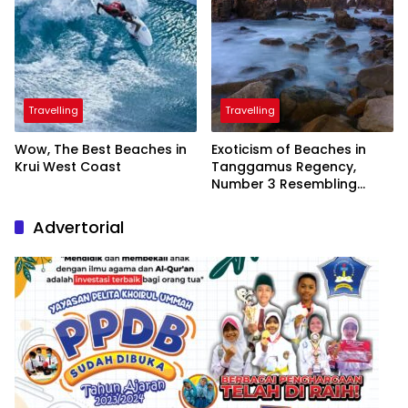
Travelling
Travelling
Wow, The Best Beaches in
Exoticism of Beaches in
Krui West Coast
Tanggamus Regency,
Number 3 Resembling
Nature Paintings
Advertorial