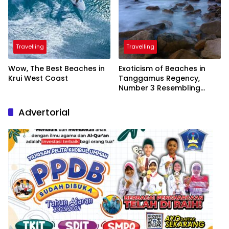
Travelling
Travelling
Wow, The Best Beaches in
Exoticism of Beaches in
Krui West Coast
Tanggamus Regency,
Number 3 Resembling
Nature Paintings
Advertorial