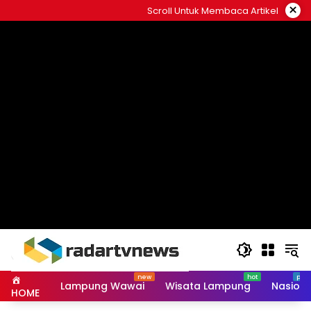
Skip
×
Scroll Untuk Membaca Artikel
to
content
Lampung Wawai
Wisata Lampung
Nasiona
HOME