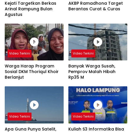
Kejati Targetkan Berkas
AKBP Ramadhona Target
Arinal Rampung Bulan
Berantas Curat & Curas
Agustus
Video Terkini
Video Terkini
Warga Harap Program
Banyak Warga Susah,
Sosial DKM Thoriqul Khoir
Pemprov Malah Hibah
Berlanjut
Rp35 M
Video Terkini
Video Terkini
Apa Guna Punya Satelit,
Kuliah S3 Informatika Bisa