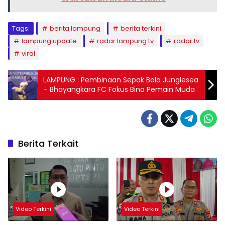
Tags:
berita lampung
berita terkini
lampung update
radar lampung tv
radar tv
viral
LAMPUNG : Pembinaan Sepak Bola Junglesea
– Bhayangkara FC Fokus Bina Pemain Muda
Berita Terkait
Video Terkini
Video Terkini