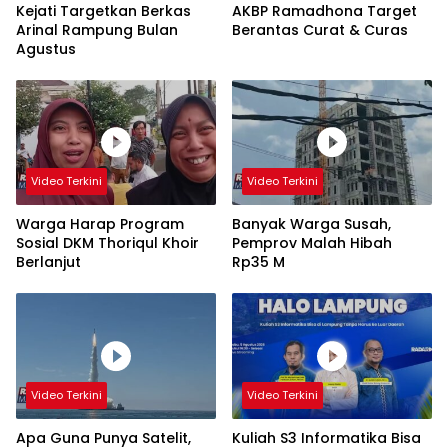
Kejati Targetkan Berkas
AKBP Ramadhona Target
Arinal Rampung Bulan
Berantas Curat & Curas
Agustus
Video Terkini
Video Terkini
Warga Harap Program
Banyak Warga Susah,
Sosial DKM Thoriqul Khoir
Pemprov Malah Hibah
Berlanjut
Rp35 M
Video Terkini
Video Terkini
Apa Guna Punya Satelit,
Kuliah S3 Informatika Bisa