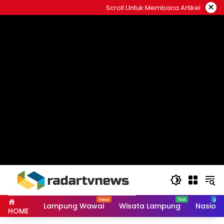
Skip
×
Scroll Untuk Membaca Artikel
to
content
Lampung Wawai
Wisata Lampung
Nasiona
HOME