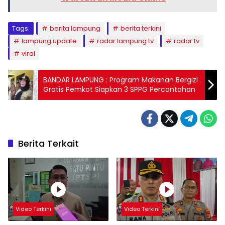
Tags:
berita lampung
berita terkini
lampung update
radar lampung tv
radar tv
viral
BANDAR LAMPUNG : Program Makanan Bergizi
Gratis Pemkot Siapkan 3 SPPG Percontohan
Berita Terkait
Video Terkini
Video Terkini