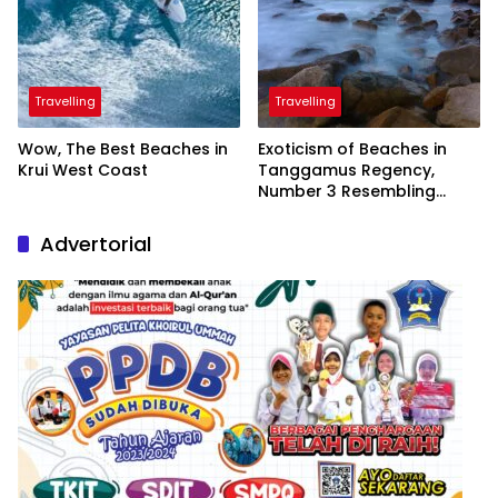
Travelling
Travelling
Wow, The Best Beaches in
Exoticism of Beaches in
Krui West Coast
Tanggamus Regency,
Number 3 Resembling
Nature Paintings
Advertorial