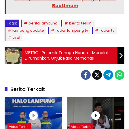
Bus Umum
Tags:
berita lampung
berita terkini
lampung update
radar lampung tv
radar tv
viral
METRO : Polemik Tenaga Honorer Menolak
Dirumahkan, Unjuk Rasa Memanas
Berita Terkait
Video Terkini
Video Terkini