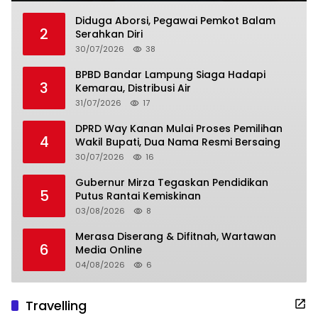
Diduga Aborsi, Pegawai Pemkot Balam
2
Serahkan Diri
30/07/2026
38
BPBD Bandar Lampung Siaga Hadapi
3
Kemarau, Distribusi Air
31/07/2026
17
DPRD Way Kanan Mulai Proses Pemilihan
4
Wakil Bupati, Dua Nama Resmi Bersaing
30/07/2026
16
Gubernur Mirza Tegaskan Pendidikan
5
Putus Rantai Kemiskinan
03/08/2026
8
Merasa Diserang & Difitnah, Wartawan
6
Media Online
04/08/2026
6
Travelling