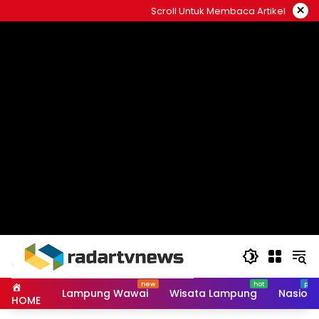
Skip
×
Scroll Untuk Membaca Artikel
to
content
Lampung Wawai
Wisata Lampung
Nasiona
HOME