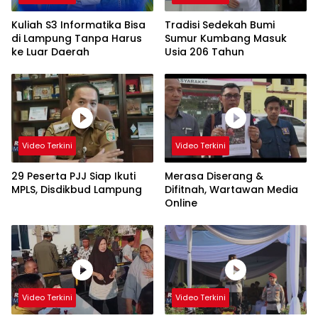
Kuliah S3 Informatika Bisa
Tradisi Sedekah Bumi
di Lampung Tanpa Harus
Sumur Kumbang Masuk
ke Luar Daerah
Usia 206 Tahun
Video Terkini
Video Terkini
29 Peserta PJJ Siap Ikuti
Merasa Diserang &
MPLS, Disdikbud Lampung
Difitnah, Wartawan Media
Online
Video Terkini
Video Terkini