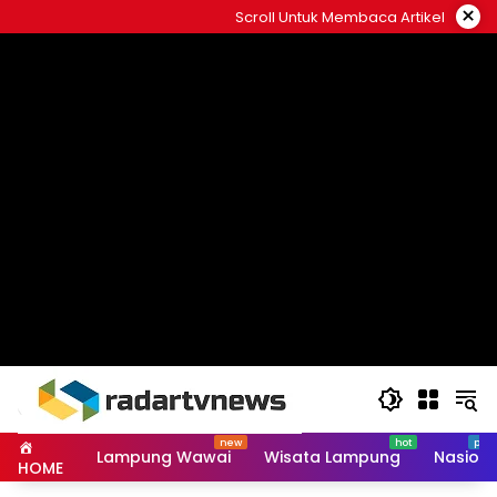
Skip
×
Scroll Untuk Membaca Artikel
to
content
Lampung Wawai
Wisata Lampung
Nasiona
HOME