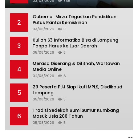
03/08/2026
865
Gubernur Mirza Tegaskan Pendidikan
2
Putus Rantai Kemiskinan
03/08/2026
9
Kuliah S3 Informatika Bisa di Lampung
3
Tanpa Harus ke Luar Daerah
05/08/2026
8
Merasa Diserang & Difitnah, Wartawan
4
Media Online
04/08/2026
6
29 Peserta PJJ Siap Ikuti MPLS, Disdikbud
5
Lampung
05/08/2026
5
Tradisi Sedekah Bumi Sumur Kumbang
6
Masuk Usia 206 Tahun
05/08/2026
5