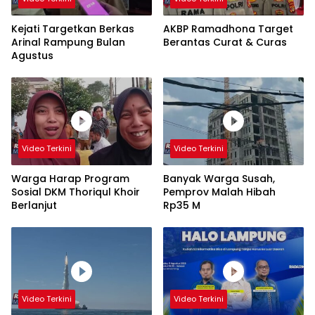
Kejati Targetkan Berkas
AKBP Ramadhona Target
Arinal Rampung Bulan
Berantas Curat & Curas
Agustus
Video Terkini
Video Terkini
Warga Harap Program
Banyak Warga Susah,
Sosial DKM Thoriqul Khoir
Pemprov Malah Hibah
Berlanjut
Rp35 M
Video Terkini
Video Terkini