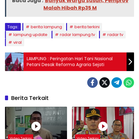
Baca Juga :
Banyak Warga Susah, Pemprov
Malah Hibah Rp35 M
Tags:
berita lampung
berita terkini
lampung update
radar lampung tv
radar tv
viral
LAMPUNG : Peringatan Hari Tani Nasional
Petani Desak Reforma Agraria Sejati
Berita Terkait
Video Terkini
Video Terkini