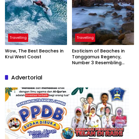
Travelling
Travelling
Wow, The Best Beaches in
Exoticism of Beaches in
Krui West Coast
Tanggamus Regency,
Number 3 Resembling
Nature Paintings
Advertorial