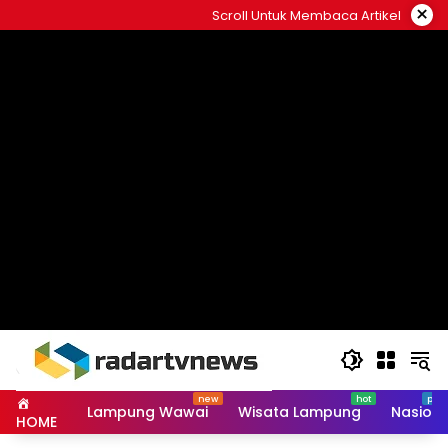
Skip
×
Scroll Untuk Membaca Artikel
to
content
Lampung Wawai
Wisata Lampung
Nasiona
HOME