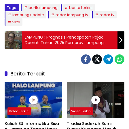
Tags:
berita lampung
berita terkini
lampung update
radar lampung tv
radar tv
viral
LAMPUNG : Prognosis Pendapatan Pajak
Daerah Tahun 2025 Pemprov Lampung
Pesimistis Bisa Tembus 100 %
Berita Terkait
Video Terkini
Video Terkini
Kuliah S3 Informatika Bisa
Tradisi Sedekah Bumi
di Lampung Tanpa Harus
Sumur Kumbang Masuk