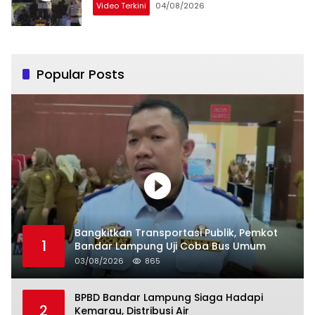
Video Terkini
04/08/2026
Popular Posts
Bangkitkan Transportasi Publik, Pemkot
1
Bandar Lampung Uji Coba Bus Umum
03/08/2026
865
BPBD Bandar Lampung Siaga Hadapi
2
Kemarau, Distribusi Air