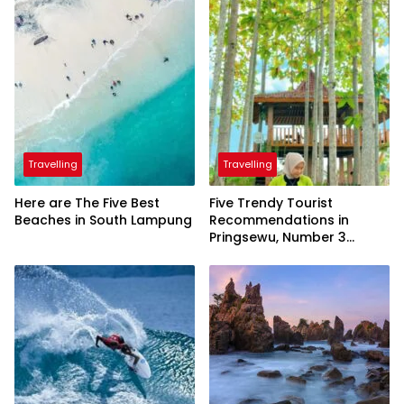
Travelling
Travelling
Here are The Five Best
Five Trendy Tourist
Beaches in South Lampung
Recommendations in
Pringsewu, Number 3
Inaugurated by the
President