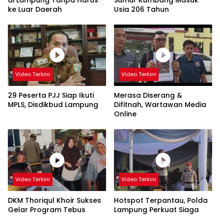
ke Luar Daerah
Usia 206 Tahun
Video Terkini
Video Terkini
29 Peserta PJJ Siap Ikuti
Merasa Diserang &
MPLS, Disdikbud Lampung
Difitnah, Wartawan Media
Online
Video Terkini
Video Terkini
DKM Thoriqul Khoir Sukses
Hotspot Terpantau, Polda
Gelar Program Tebus
Lampung Perkuat Siaga