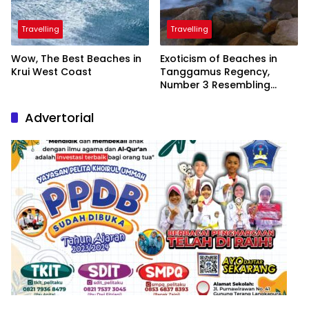
Travelling
Travelling
Wow, The Best Beaches in
Exoticism of Beaches in
Krui West Coast
Tanggamus Regency,
Number 3 Resembling
Nature Paintings
Advertorial