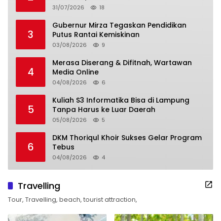
31/07/2026
18
Gubernur Mirza Tegaskan Pendidikan
3
Putus Rantai Kemiskinan
03/08/2026
9
Merasa Diserang & Difitnah, Wartawan
4
Media Online
04/08/2026
6
Kuliah S3 Informatika Bisa di Lampung
5
Tanpa Harus ke Luar Daerah
05/08/2026
5
DKM Thoriqul Khoir Sukses Gelar Program
6
Tebus
04/08/2026
4
Travelling
Tour, Travelling, beach, tourist attraction,