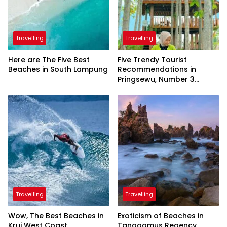
Travelling
Travelling
Here are The Five Best
Five Trendy Tourist
Beaches in South Lampung
Recommendations in
Pringsewu, Number 3
Inaugurated by the
President
Travelling
Travelling
Wow, The Best Beaches in
Exoticism of Beaches in
Krui West Coast
Tanggamus Regency,