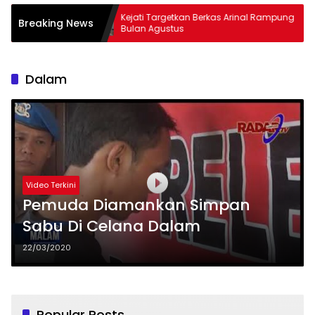
6 Tembus
Kejati Targetkan Berkas Arinal Rampung
A
Breaking News
Bulan Agustus
&
Dalam
Video Terkini
Pemuda Diamankan Simpan
Sabu Di Celana Dalam
22/03/2020
Popular Posts