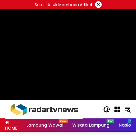
Skip
×
Scroll Untuk Membaca Artikel
to
content
Lampung Wawai
Wisata Lampung
Nasiona
HOME