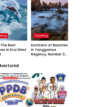
elling
Travelling
The Best
Exoticism of Beaches
es in Krui West
in Tanggamus
t
Regency, Number 3
Resembling Nature
Paintings
vertorial