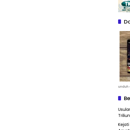
Do
unduh a
Be
Usula
Triliun
Kejat