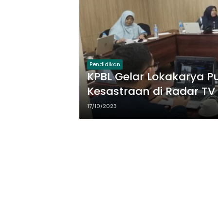
Pendidikan
KPBL Gelar Lokakarya P
Kesastraan di Radar T
17/10/2023