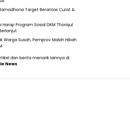
us
Ramadhona Target Berantas Curat &
 Harap Program Sosial DKM Thoriqul
Berlanjut
k Warga Susah, Pemprov Malah Hibah
M
tikel dan berita menarik lainnya di
le News