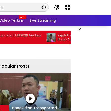
Video Terkini
Live Streaming
×
IJD 2026 Tembus
Kejati Targetkan Berkas Arinal Rampung
Bulan Agustus
Popular Posts
Bangkitkan Transportasi