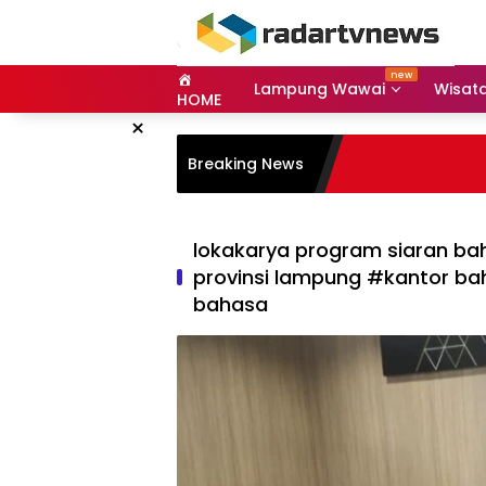
Skip
to
content
Lampung Wawai
Wisat
HOME
×
Breaking News
lokakarya program siaran b
provinsi lampung #kantor ba
bahasa