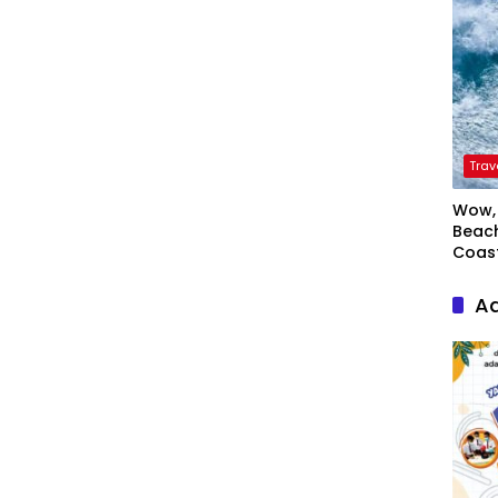
Trav
Wow, 
Beach
Coas
Ad