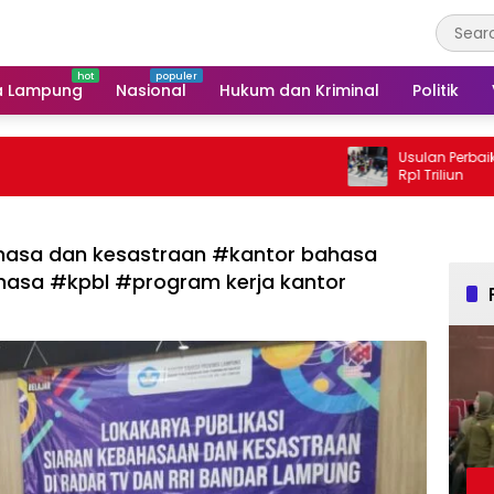
a Lampung
Nasional
Hukum dan Kriminal
Politik
Usulan Perbaikan Jalan 
Rp1 Triliun
ahasa dan kesastraan #kantor bahasa
hasa #kpbl #program kerja kantor