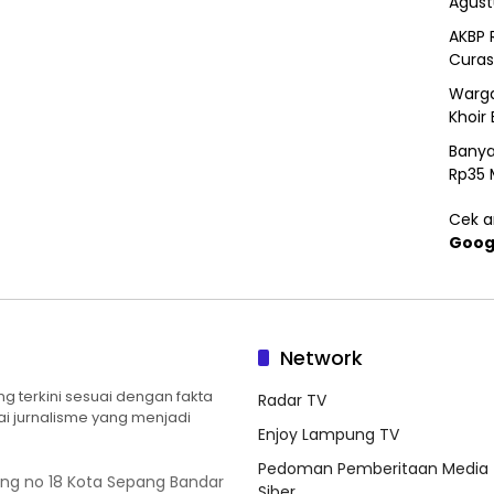
Agust
AKBP 
Curas
Warga
Khoir 
Banya
Rp35 
Cek ar
Goog
Network
 terkini sesuai dengan fakta
Radar TV
ilai jurnalisme yang menjadi
Enjoy Lampung TV
Pedoman Pemberitaan Media
ung no 18 Kota Sepang Bandar
Siber