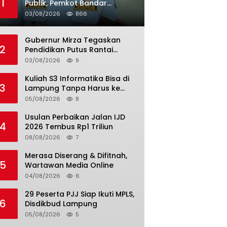
1
Publik, Pemkot Bandar
Lampung Uji Coba Bus Umum
03/08/2026
866
Gubernur Mirza Tegaskan
2
Pendidikan Putus Rantai
Kemiskinan
03/08/2026
9
Kuliah S3 Informatika Bisa di
3
Lampung Tanpa Harus ke
Luar Daerah
05/08/2026
8
Usulan Perbaikan Jalan IJD
4
2026 Tembus Rp1 Triliun
08/08/2026
7
Merasa Diserang & Difitnah,
5
Wartawan Media Online
04/08/2026
6
29 Peserta PJJ Siap Ikuti MPLS,
6
Disdikbud Lampung
05/08/2026
5