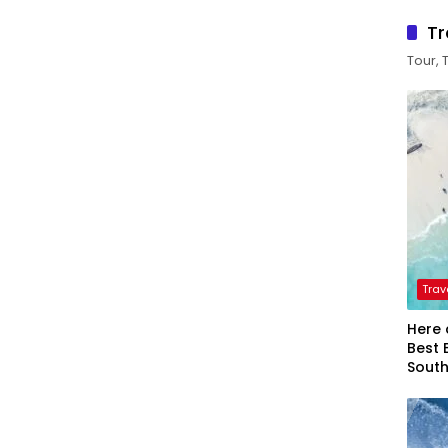
Tr
Tour, 
Trav
Here 
Best 
Sout