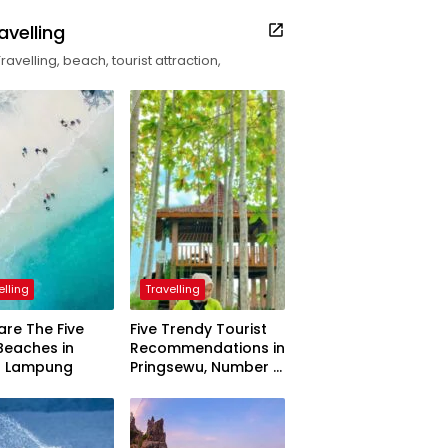
avelling
Travelling, beach, tourist attraction,
elling
Travelling
are The Five
Five Trendy Tourist
Beaches in
Recommendations in
h Lampung
Pringsewu, Number 3
Inaugurated by the
President