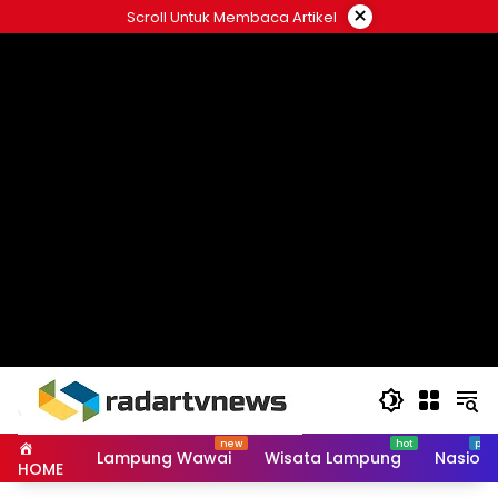
Skip
×
Scroll Untuk Membaca Artikel
to
content
Lampung Wawai
Wisata Lampung
Nasiona
HOME