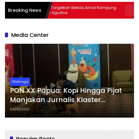
Kejati Targetkan Berkas Arinal Rampung
AKBP Rama
Breaking News
Bulan Agustus
& Curas
Media Center
Olahraga
PON XX Papua: Kopi Hingga Pijat
Manjakan Jurnalis Klaster
Jayapura
04/10/2021
Popular Posts