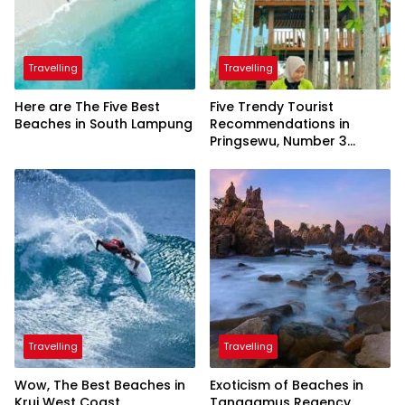
Travelling
Travelling
Here are The Five Best
Five Trendy Tourist
Beaches in South Lampung
Recommendations in
Pringsewu, Number 3
Inaugurated by the
President
Travelling
Travelling
Wow, The Best Beaches in
Exoticism of Beaches in
Krui West Coast
Tanggamus Regency,