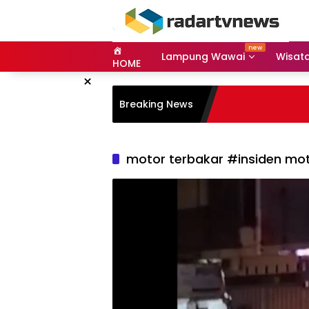
Skip
to
content
Lampung Wawai
Wisat
HOME
×
Breaking News
motor terbakar #insiden mo