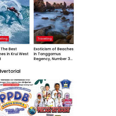
elling
Travelling
The Best
Exoticism of Beaches
es in Krui West
in Tanggamus
t
Regency, Number 3
Resembling Nature
Paintings
vertorial