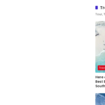
Tr
Tour, 
Trav
Here 
Best 
Sout