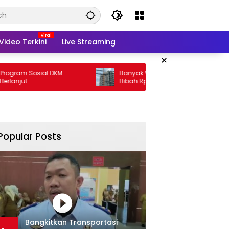
Video Terkini
Live Streaming
×
osial DKM
Banyak Warga Susah, Pemprov Malah
Hibah Rp35 M
Popular Posts
Bangkitkan Transportasi