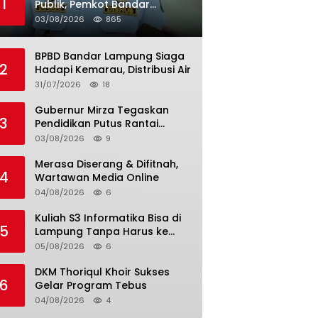
1
Publik, Pemkot Bandar
Lampung Uji Coba Bus Umum
03/08/2026
865
BPBD Bandar Lampung Siaga
2
Hadapi Kemarau, Distribusi Air
31/07/2026
18
Gubernur Mirza Tegaskan
3
Pendidikan Putus Rantai
Kemiskinan
03/08/2026
9
Merasa Diserang & Difitnah,
4
Wartawan Media Online
04/08/2026
6
Kuliah S3 Informatika Bisa di
5
Lampung Tanpa Harus ke
Luar Daerah
05/08/2026
6
DKM Thoriqul Khoir Sukses
6
Gelar Program Tebus
04/08/2026
4