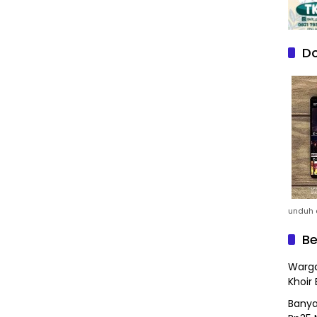
Do
unduh a
Be
Warga
Khoir 
Banya