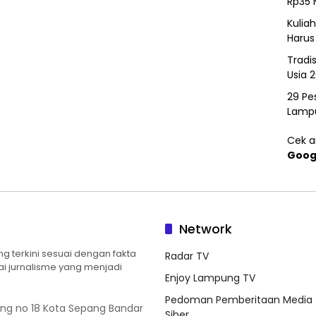
Rp35 
Kulia
Harus
Tradi
Usia 
29 Pes
Lamp
Cek ar
Goog
Network
 terkini sesuai dengan fakta
Radar TV
ilai jurnalisme yang menjadi
Enjoy Lampung TV
Pedoman Pemberitaan Media
ung no 18 Kota Sepang Bandar
Siber