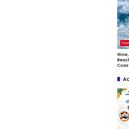
Trav
Wow, 
Beach
Coas
Ad