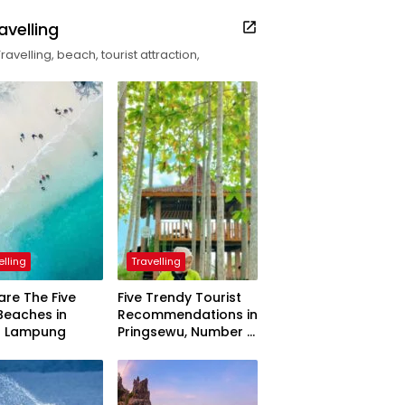
avelling
Travelling, beach, tourist attraction,
elling
Travelling
are The Five
Five Trendy Tourist
Beaches in
Recommendations in
h Lampung
Pringsewu, Number 3
Inaugurated by the
President