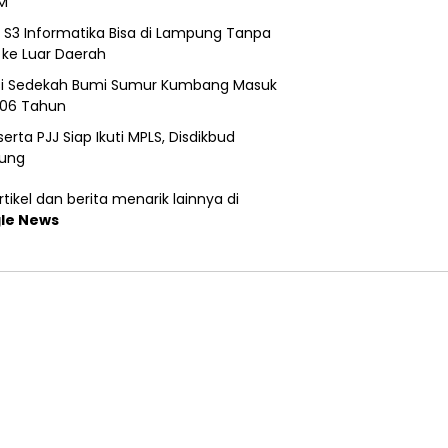
M
h S3 Informatika Bisa di Lampung Tanpa
 ke Luar Daerah
si Sedekah Bumi Sumur Kumbang Masuk
206 Tahun
erta PJJ Siap Ikuti MPLS, Disdikbud
ung
tikel dan berita menarik lainnya di
le News