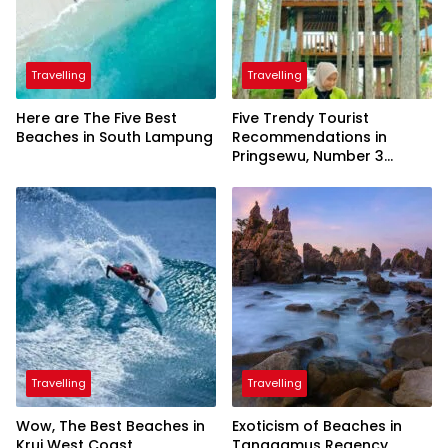
Travelling
Travelling
Here are The Five Best
Five Trendy Tourist
Beaches in South Lampung
Recommendations in
Pringsewu, Number 3
Inaugurated by the
President
Travelling
Travelling
Wow, The Best Beaches in
Exoticism of Beaches in
Krui West Coast
Tanggamus Regency,