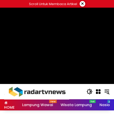
Skip
×
Scroll Untuk Membaca Artikel
to
content
Lampung Wawai
Wisata Lampung
Nasiona
HOME