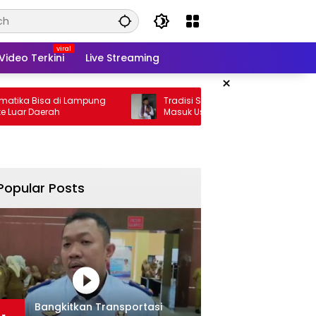
Video Terkini
Live Streaming
×
sa di Lampung
Tradisi Sedekah Bumi Sumur Kumbang
rah
Masuk Usia 206 Tahun
Popular Posts
Bangkitkan Transportasi