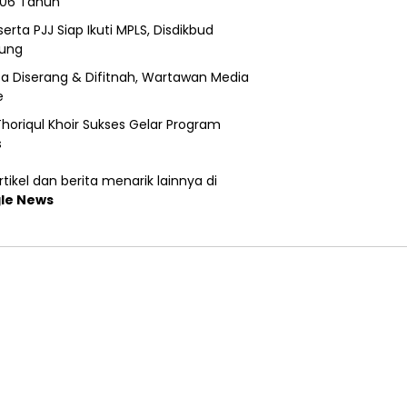
206 Tahun
erta PJJ Siap Ikuti MPLS, Disdikbud
ung
a Diserang & Difitnah, Wartawan Media
e
horiqul Khoir Sukses Gelar Program
s
tikel dan berita menarik lainnya di
le News