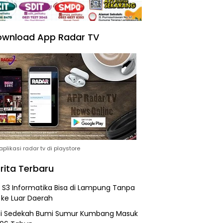
wnload App Radar TV
plikasi radar tv di playstore
rita Terbaru
h S3 Informatika Bisa di Lampung Tanpa
 ke Luar Daerah
si Sedekah Bumi Sumur Kumbang Masuk