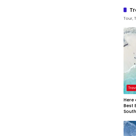
Tr
Tour, 
Trav
Here 
Best 
Sout