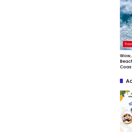
Trav
Wow, 
Beach
Coas
Ad