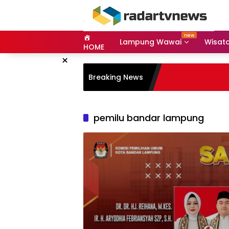
Skip
to
content
Lampung Wawai
Wisat
HOME
×
Breaking News
pemilu bandar lampung