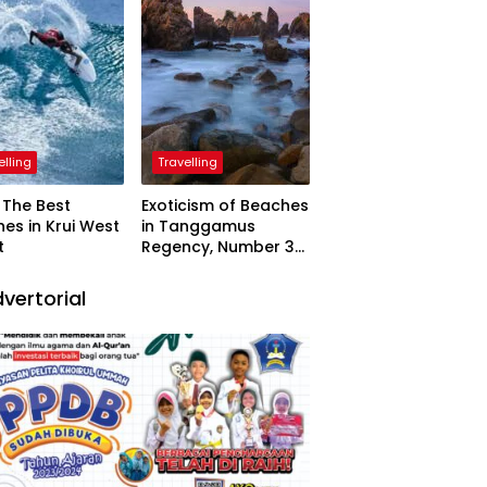
elling
Travelling
The Best
Exoticism of Beaches
es in Krui West
in Tanggamus
t
Regency, Number 3
Resembling Nature
Paintings
vertorial