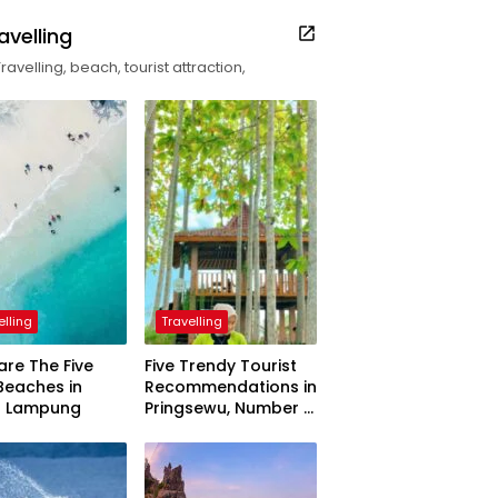
avelling
Travelling, beach, tourist attraction,
elling
Travelling
are The Five
Five Trendy Tourist
Beaches in
Recommendations in
h Lampung
Pringsewu, Number 3
Inaugurated by the
President