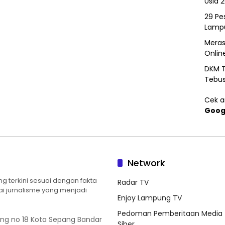
Usia 
29 Pes
Lamp
Meras
Onlin
DKM T
Tebu
Cek ar
Goog
Network
 terkini sesuai dengan fakta
Radar TV
ilai jurnalisme yang menjadi
Enjoy Lampung TV
Pedoman Pemberitaan Media
ung no 18 Kota Sepang Bandar
Siber