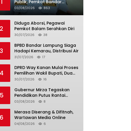
1
Publik, Pemkot Bandar
Lampung Uji Coba Bus Umum
03/08/2026
863
Diduga Aborsi, Pegawai
2
Pemkot Balam Serahkan Diri
30/07/2026
38
BPBD Bandar Lampung Siaga
3
Hadapi Kemarau, Distribusi Air
31/07/2026
17
DPRD Way Kanan Mulai Proses
4
Pemilihan Wakil Bupati, Dua
Nama Resmi Bersaing
30/07/2026
16
Gubernur Mirza Tegaskan
5
Pendidikan Putus Rantai
Kemiskinan
03/08/2026
8
Merasa Diserang & Difitnah,
6
Wartawan Media Online
04/08/2026
6