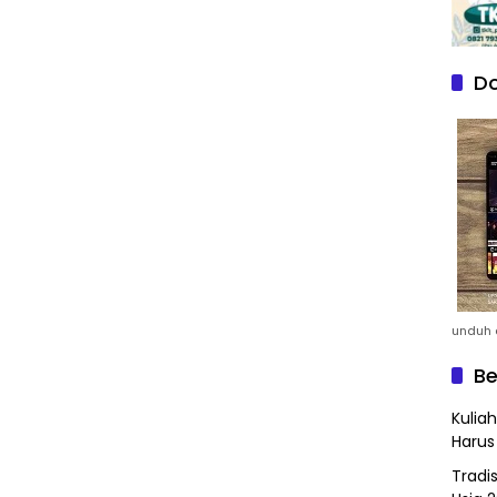
Do
unduh a
Be
Kulia
Harus
Tradi