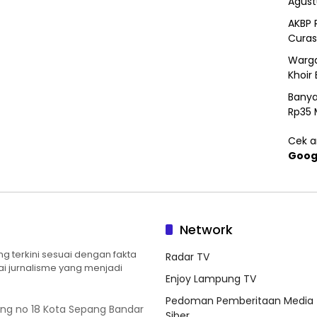
Agust
AKBP 
Curas
Warga
Khoir 
Banya
Rp35 
Cek ar
Goog
Network
 terkini sesuai dengan fakta
Radar TV
ilai jurnalisme yang menjadi
Enjoy Lampung TV
Pedoman Pemberitaan Media
ung no 18 Kota Sepang Bandar
Siber