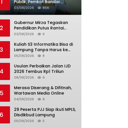
1
Publik, Pemkot Bandar
Lampung Uji Coba Bus Umum
03/08/2026
866
Gubernur Mirza Tegaskan
2
Pendidikan Putus Rantai
Kemiskinan
03/08/2026
9
Kuliah S3 Informatika Bisa di
3
Lampung Tanpa Harus ke
Luar Daerah
05/08/2026
8
Usulan Perbaikan Jalan IJD
4
2026 Tembus Rp1 Triliun
08/08/2026
6
Merasa Diserang & Difitnah,
5
Wartawan Media Online
04/08/2026
6
29 Peserta PJJ Siap Ikuti MPLS,
6
Disdikbud Lampung
05/08/2026
5