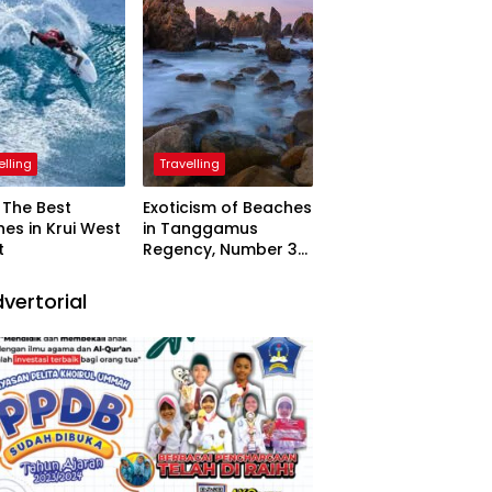
elling
Travelling
The Best
Exoticism of Beaches
es in Krui West
in Tanggamus
t
Regency, Number 3
Resembling Nature
Paintings
vertorial