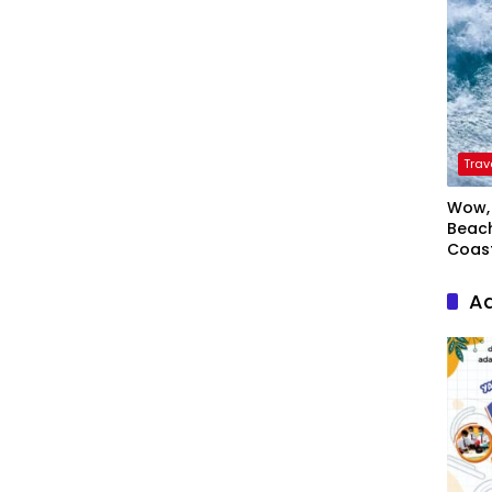
Trav
Wow, 
Beach
Coas
Ad