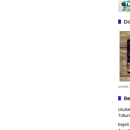
Do
unduh a
Be
Usula
Triliun
Kejat