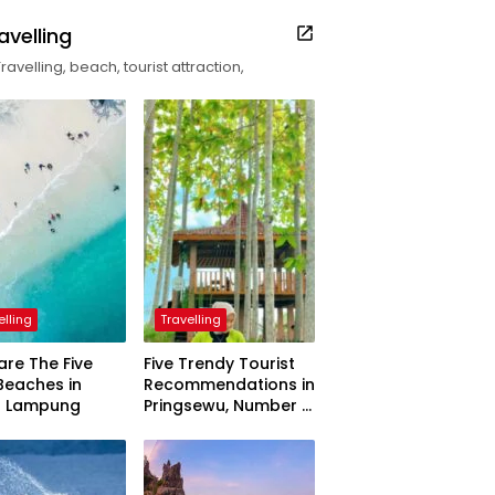
avelling
Travelling, beach, tourist attraction,
elling
Travelling
are The Five
Five Trendy Tourist
Beaches in
Recommendations in
h Lampung
Pringsewu, Number 3
Inaugurated by the
President