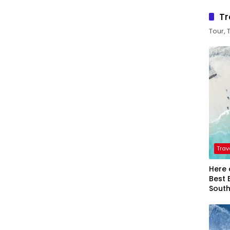
Tr
Tour, 
Trav
Here 
Best 
Sout