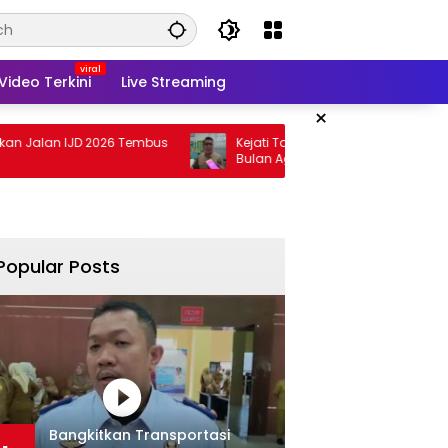
Video Terkini
Live Streaming
×
IJD 2026 Tembus
Kejati Targetkan Berkas Arinal Rampung
Bulan Agustus
Popular Posts
Bangkitkan Transportasi