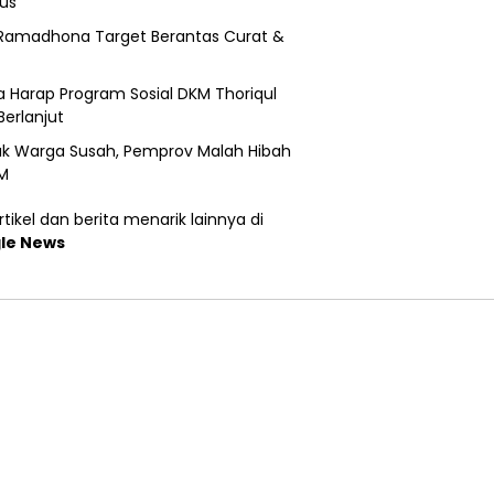
us
Ramadhona Target Berantas Curat &
 Harap Program Sosial DKM Thoriqul
Berlanjut
k Warga Susah, Pemprov Malah Hibah
M
tikel dan berita menarik lainnya di
le News