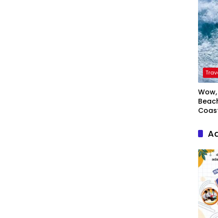
Trav
Wow, 
Beach
Coas
Ad