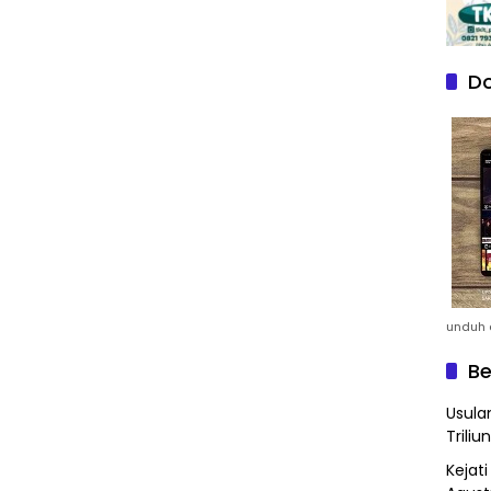
Do
unduh a
Be
Usula
Triliun
Kejat