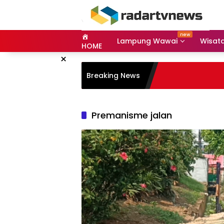
Skip
to
content
Lampung Wawai
Wisat
HOME
×
Breaking News
Premanisme jalan