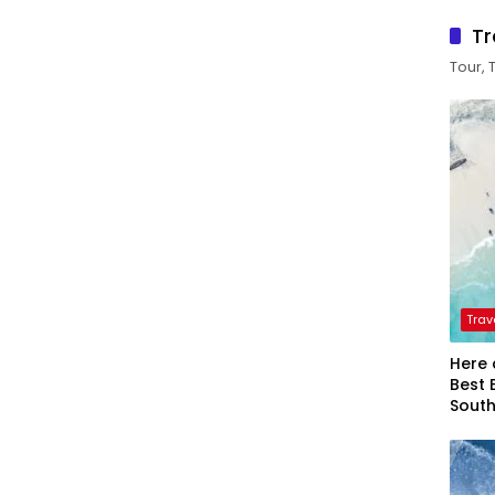
Tr
Tour, 
Trav
Here 
Best 
Sout