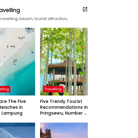
avelling
Travelling, beach, tourist attraction,
elling
Travelling
are The Five
Five Trendy Tourist
Beaches in
Recommendations in
h Lampung
Pringsewu, Number 3
Inaugurated by the
President