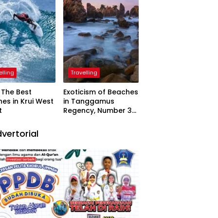
elling
Travelling
The Best
Exoticism of Beaches
es in Krui West
in Tanggamus
t
Regency, Number 3
Resembling Nature
Paintings
vertorial