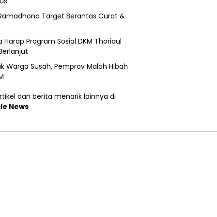
us
Ramadhona Target Berantas Curat &
 Harap Program Sosial DKM Thoriqul
Berlanjut
k Warga Susah, Pemprov Malah Hibah
M
tikel dan berita menarik lainnya di
le News