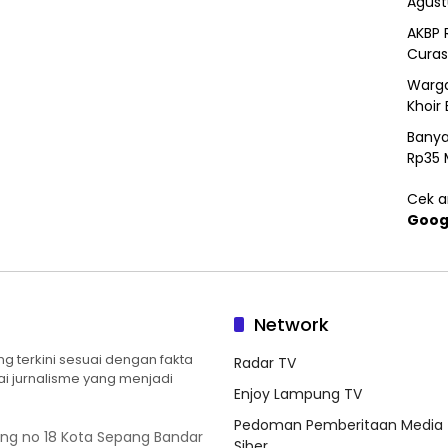
Agust
AKBP 
Curas
Warga
Khoir 
Banya
Rp35 
Cek ar
Goog
Network
 terkini sesuai dengan fakta
Radar TV
ilai jurnalisme yang menjadi
Enjoy Lampung TV
Pedoman Pemberitaan Media
ung no 18 Kota Sepang Bandar
Siber