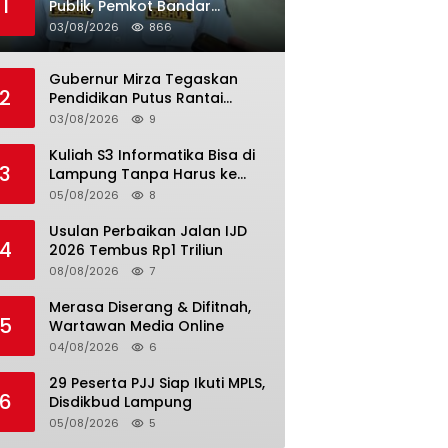
1
Publik, Pemkot Bandar
Lampung Uji Coba Bus Umum
03/08/2026
866
Gubernur Mirza Tegaskan
2
Pendidikan Putus Rantai
Kemiskinan
03/08/2026
9
Kuliah S3 Informatika Bisa di
3
Lampung Tanpa Harus ke
Luar Daerah
05/08/2026
8
Usulan Perbaikan Jalan IJD
4
2026 Tembus Rp1 Triliun
08/08/2026
7
Merasa Diserang & Difitnah,
5
Wartawan Media Online
04/08/2026
6
29 Peserta PJJ Siap Ikuti MPLS,
6
Disdikbud Lampung
05/08/2026
5