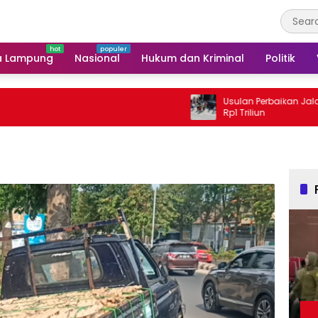
a Lampung
Nasional
Hukum dan Kriminal
Politik
Usulan Perbaikan Jalan IJD 202
Rp1 Triliun