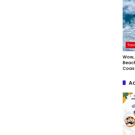
Trav
Wow, 
Beach
Coas
Ad