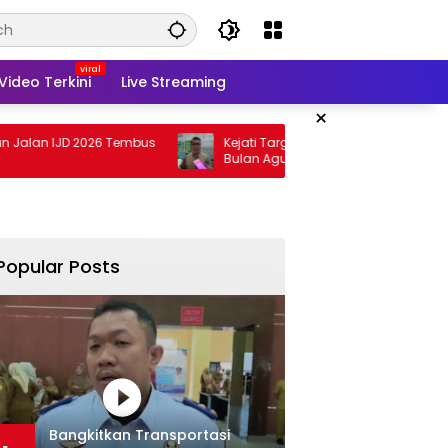
Video Terkini
Live Streaming
×
JD 2026 Tembus
Kejati Targetkan Berkas Arinal Rampung
Bulan Agustus
Popular Posts
Bangkitkan Transportasi