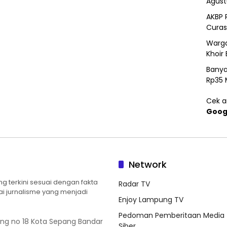
Agust
AKBP 
Curas
Warga
Khoir 
Banya
Rp35 
Cek ar
Goog
Network
 terkini sesuai dengan fakta
Radar TV
ilai jurnalisme yang menjadi
Enjoy Lampung TV
Pedoman Pemberitaan Media
ung no 18 Kota Sepang Bandar
Siber