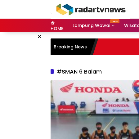
Skip
to
content
Lampung Wawai
Wisat
HOME
×
Breaking News
#SMAN 6 Balam