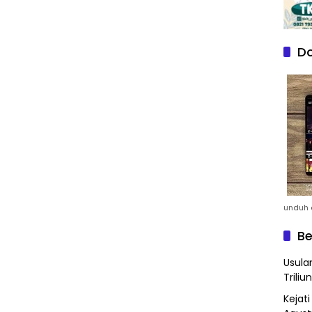
Do
unduh a
Be
Usula
Triliun
Kejat