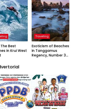
elling
Travelling
The Best
Exoticism of Beaches
es in Krui West
in Tanggamus
t
Regency, Number 3
Resembling Nature
Paintings
vertorial