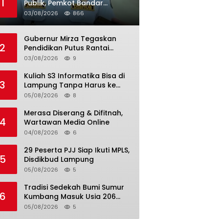
1
Publik, Pemkot Bandar
Lampung Uji Coba Bus Umum
03/08/2026
866
Gubernur Mirza Tegaskan
2
Pendidikan Putus Rantai
Kemiskinan
03/08/2026
9
Kuliah S3 Informatika Bisa di
3
Lampung Tanpa Harus ke
Luar Daerah
05/08/2026
8
Merasa Diserang & Difitnah,
4
Wartawan Media Online
04/08/2026
6
29 Peserta PJJ Siap Ikuti MPLS,
5
Disdikbud Lampung
05/08/2026
5
Tradisi Sedekah Bumi Sumur
6
Kumbang Masuk Usia 206
Tahun
05/08/2026
5