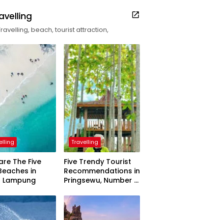
avelling
Travelling, beach, tourist attraction,
elling
Travelling
are The Five
Five Trendy Tourist
Beaches in
Recommendations in
h Lampung
Pringsewu, Number 3
Inaugurated by the
President