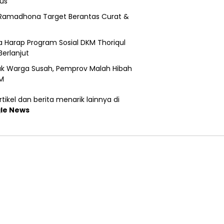
us
Ramadhona Target Berantas Curat &
 Harap Program Sosial DKM Thoriqul
Berlanjut
k Warga Susah, Pemprov Malah Hibah
M
tikel dan berita menarik lainnya di
le News