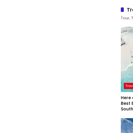
Tr
Tour, 
Trav
Here 
Best 
Sout