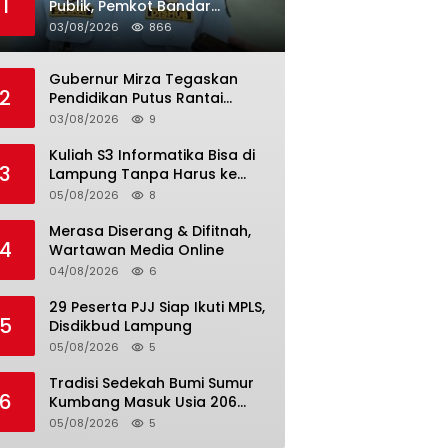
1
Publik, Pemkot Bandar
Lampung Uji Coba Bus Umum
03/08/2026
866
Gubernur Mirza Tegaskan
2
Pendidikan Putus Rantai
Kemiskinan
03/08/2026
9
Kuliah S3 Informatika Bisa di
3
Lampung Tanpa Harus ke
Luar Daerah
05/08/2026
8
Merasa Diserang & Difitnah,
4
Wartawan Media Online
04/08/2026
6
29 Peserta PJJ Siap Ikuti MPLS,
5
Disdikbud Lampung
05/08/2026
5
Tradisi Sedekah Bumi Sumur
6
Kumbang Masuk Usia 206
Tahun
05/08/2026
5