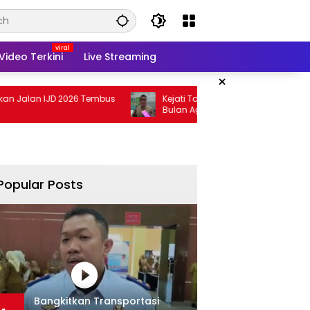
Video Terkini
Live Streaming
×
 IJD 2026 Tembus
Kejati Targetkan Berkas Arinal Rampung
Bulan Agustus
Popular Posts
Bangkitkan Transportasi