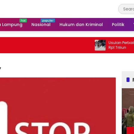
a Lampung
Nasional
Hukum dan Kriminal
Politik
Usulan Perbaikan Jalan
Rp1 Triliun
V