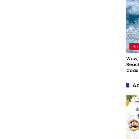
Trav
Wow, 
Beach
Coas
Ad