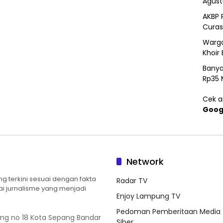
Agust
AKBP 
Curas
Warga
Khoir 
Banya
Rp35 
Cek ar
Goog
Network
 terkini sesuai dengan fakta
Radar TV
ilai jurnalisme yang menjadi
Enjoy Lampung TV
Pedoman Pemberitaan Media
ung no 18 Kota Sepang Bandar
Siber