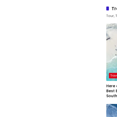
Tr
Tour, 
Trav
Here 
Best 
Sout