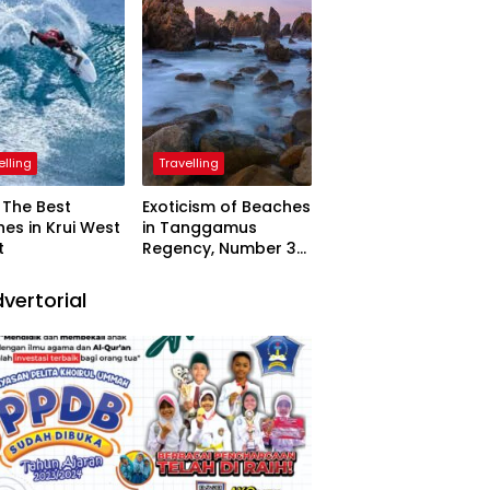
elling
Travelling
The Best
Exoticism of Beaches
es in Krui West
in Tanggamus
t
Regency, Number 3
Resembling Nature
Paintings
vertorial