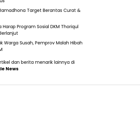
us
Ramadhona Target Berantas Curat &
 Harap Program Sosial DKM Thoriqul
Berlanjut
k Warga Susah, Pemprov Malah Hibah
M
tikel dan berita menarik lainnya di
le News