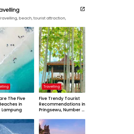
avelling
Travelling, beach, tourist attraction,
elling
Travelling
are The Five
Five Trendy Tourist
Beaches in
Recommendations in
h Lampung
Pringsewu, Number 3
Inaugurated by the
President