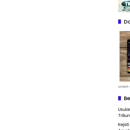
Do
unduh a
Be
Usula
Triliun
Kejat