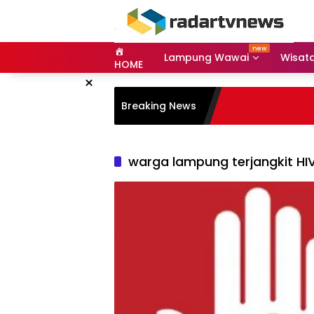
Skip
to
content
Lampung Wawai
Wisat
HOME
×
Breaking News
warga lampung terjangkit HI