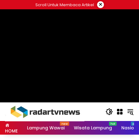
Skip
×
Scroll Untuk Membaca Artikel
to
content
Lampung Wawai
Wisata Lampung
Nasiona
HOME