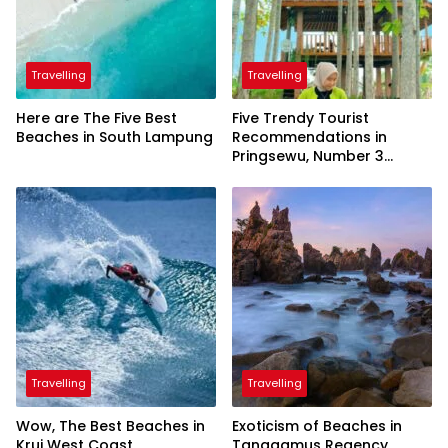
Travelling
Travelling
Here are The Five Best
Five Trendy Tourist
Beaches in South Lampung
Recommendations in
Pringsewu, Number 3
Inaugurated by the
President
Travelling
Travelling
Wow, The Best Beaches in
Exoticism of Beaches in
Krui West Coast
Tanggamus Regency,