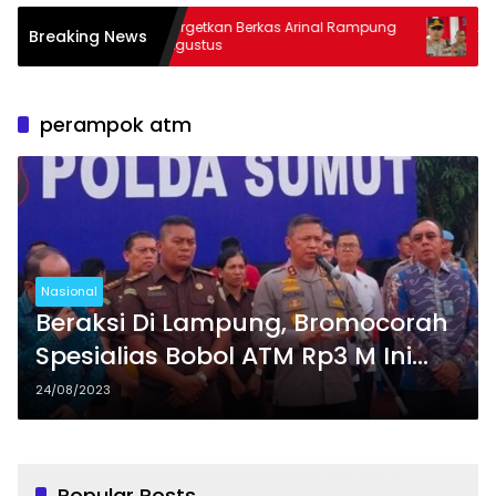
Kejati Targetkan Berkas Arinal Rampung
AKBP Ramadh
Breaking News
Bulan Agustus
& Curas
perampok atm
Nasional
Beraksi Di Lampung, Bromocorah
Spesialias Bobol ATM Rp3 M Ini
Diringkus Di Sumatra Utara
24/08/2023
Popular Posts