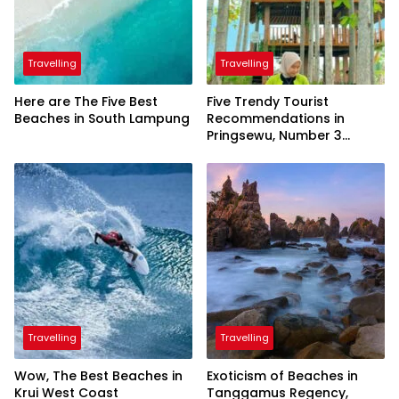
Travelling
Travelling
Here are The Five Best
Five Trendy Tourist
Beaches in South Lampung
Recommendations in
Pringsewu, Number 3
Inaugurated by the
President
Travelling
Travelling
Wow, The Best Beaches in
Exoticism of Beaches in
Krui West Coast
Tanggamus Regency,