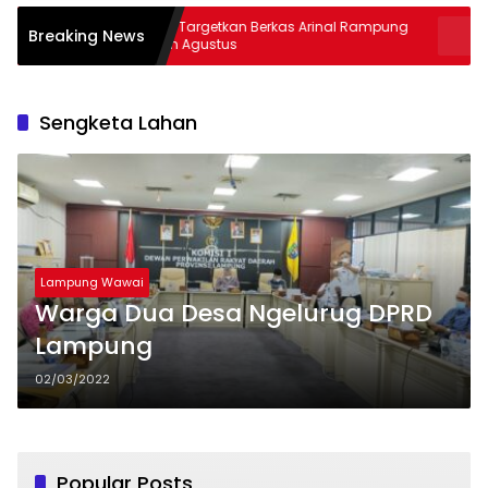
Kejati Targetkan Berkas Arinal Rampung
AKBP Rama
Breaking News
Bulan Agustus
& Curas
Sengketa Lahan
Lampung Wawai
Warga Dua Desa Ngelurug DPRD
Lampung
02/03/2022
Popular Posts