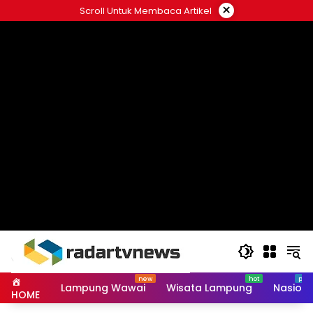
Skip
×
Scroll Untuk Membaca Artikel
to
content
Lampung Wawai
Wisata Lampung
Nasiona
HOME