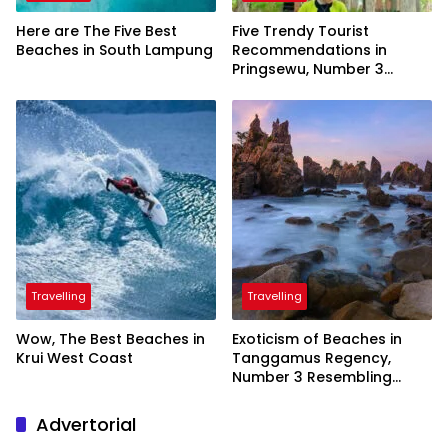
Here are The Five Best
Five Trendy Tourist
Beaches in South Lampung
Recommendations in
Pringsewu, Number 3
Inaugurated by the
President
Travelling
Travelling
Wow, The Best Beaches in
Exoticism of Beaches in
Krui West Coast
Tanggamus Regency,
Number 3 Resembling
Nature Paintings
Advertorial