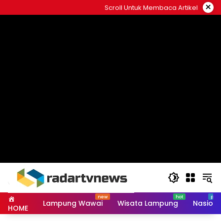
Skip
×
Scroll Untuk Membaca Artikel
to
content
Lampung Wawai
Wisata Lampung
Nasiona
HOME