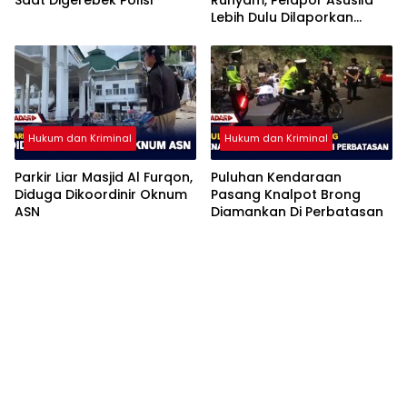
Saat Digerebek Polisi
Runyam, Pelapor Asusila
Lebih Dulu Dilaporkan
Penggelapan
Hukum dan Kriminal
Hukum dan Kriminal
Parkir Liar Masjid Al Furqon,
Puluhan Kendaraan
Diduga Dikoordinir Oknum
Pasang Knalpot Brong
ASN
Diamankan Di Perbatasan