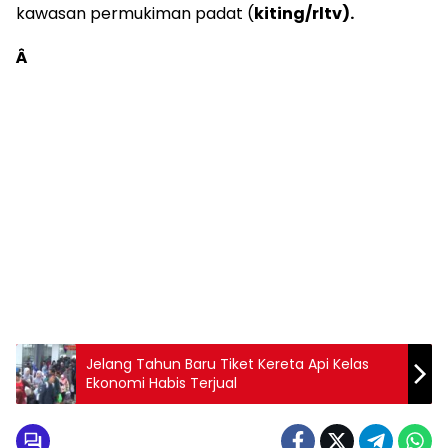
kawasan permukiman padat (
kiting/rltv).
Â
Jelang Tahun Baru Tiket Kereta Api Kelas
Ekonomi Habis Terjual