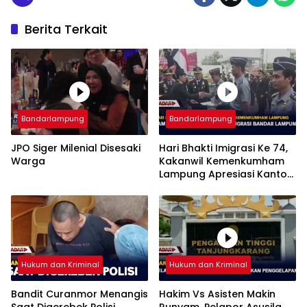
Berita Terkait
Bandarlampung
Bandarlampung
JPO Siger Milenial Disesaki
Hari Bhakti Imigrasi Ke 74,
Warga
Kakanwil Kemenkumham
Lampung Apresiasi Kantor
Imigrasi Bandar Lampung
Hukum dan Kriminal
Hukum dan Kriminal
Bandit Curanmor Menangis
Hakim Vs Asisten Makin