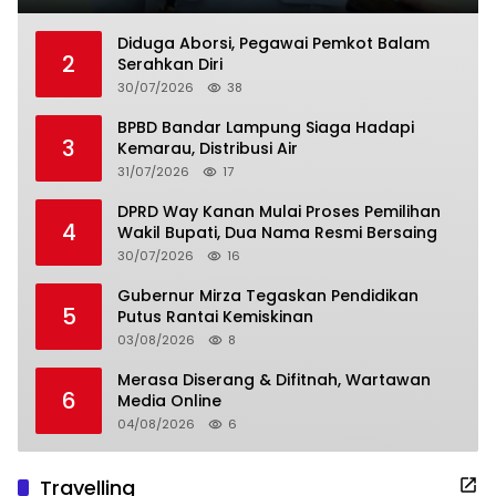
Diduga Aborsi, Pegawai Pemkot Balam
2
Serahkan Diri
30/07/2026
38
BPBD Bandar Lampung Siaga Hadapi
3
Kemarau, Distribusi Air
31/07/2026
17
DPRD Way Kanan Mulai Proses Pemilihan
4
Wakil Bupati, Dua Nama Resmi Bersaing
30/07/2026
16
Gubernur Mirza Tegaskan Pendidikan
5
Putus Rantai Kemiskinan
03/08/2026
8
Merasa Diserang & Difitnah, Wartawan
6
Media Online
04/08/2026
6
Travelling