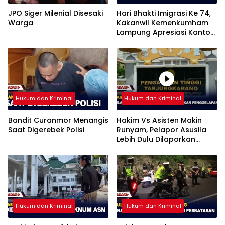
JPO Siger Milenial Disesaki
Hari Bhakti Imigrasi Ke 74,
Warga
Kakanwil Kemenkumham
Lampung Apresiasi Kantor
Imigrasi Bandar Lampung
Hukum dan Kriminal
Hukum dan Kriminal
Bandit Curanmor Menangis
Hakim Vs Asisten Makin
Saat Digerebek Polisi
Runyam, Pelapor Asusila
Lebih Dulu Dilaporkan
Penggelapan
Hukum dan Kriminal
Hukum dan Kriminal