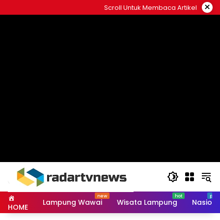
Skip
×
Scroll Untuk Membaca Artikel
to
content
Lampung Wawai
Wisata Lampung
Nasiona
HOME