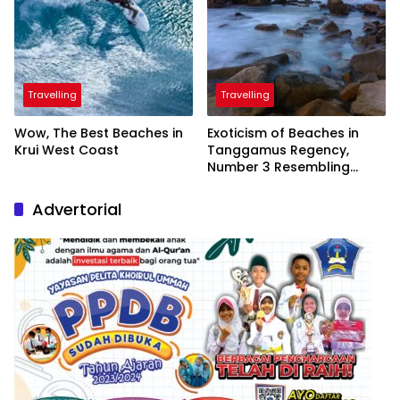
Travelling
Travelling
Wow, The Best Beaches in
Exoticism of Beaches in
Krui West Coast
Tanggamus Regency,
Number 3 Resembling
Nature Paintings
Advertorial