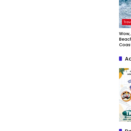
Trav
Wow, 
Beach
Coas
Ad