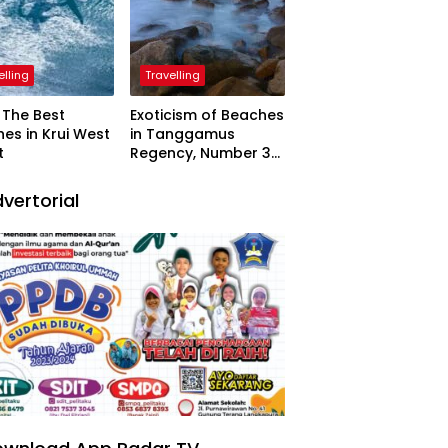
elling
Travelling
The Best
Exoticism of Beaches
es in Krui West
in Tanggamus
t
Regency, Number 3
Resembling Nature
Paintings
vertorial