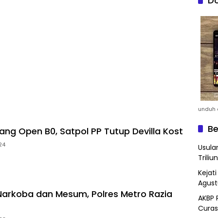
Do
unduh a
Be
ang Open B0, Satpol PP Tutup Devilla Kost
24
Usula
Triliun
Kejat
Agust
 Narkoba dan Mesum, Polres Metro Razia
AKBP 
Curas