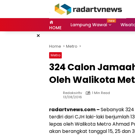
Skip
to
content
Lampung Wawai
Wisat
HOME
×
Home
Metro
Metro
324 Calon Jamaah 
Oleh Walikota Met
Redaksirltv
1 Min Read
13/08/2016
radartvnews.com –
Sebanyak 324 
terdiri dari CJH laki-laki berjumla
lepas oleh Walikota Metro Ahmad Pai
akan berangkat tanggal 15, 25 dan 