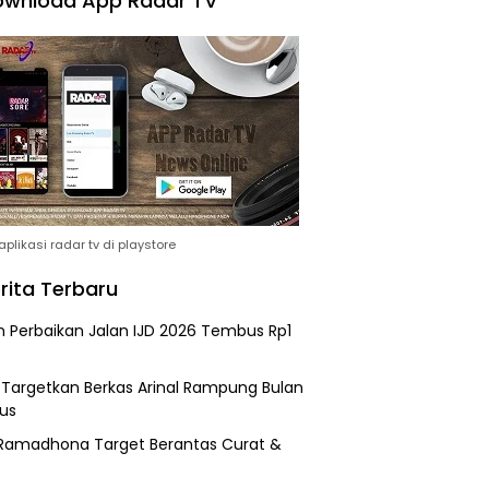
wnload App Radar TV
plikasi radar tv di playstore
rita Terbaru
n Perbaikan Jalan IJD 2026 Tembus Rp1
i Targetkan Berkas Arinal Rampung Bulan
us
Ramadhona Target Berantas Curat &