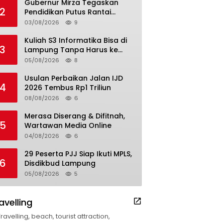
Gubernur Mirza Tegaskan
2
Pendidikan Putus Rantai
Kemiskinan
03/08/2026
9
Kuliah S3 Informatika Bisa di
3
Lampung Tanpa Harus ke
Luar Daerah
05/08/2026
8
Usulan Perbaikan Jalan IJD
4
2026 Tembus Rp1 Triliun
08/08/2026
6
Merasa Diserang & Difitnah,
5
Wartawan Media Online
04/08/2026
6
29 Peserta PJJ Siap Ikuti MPLS,
6
Disdikbud Lampung
05/08/2026
5
avelling
Travelling, beach, tourist attraction,