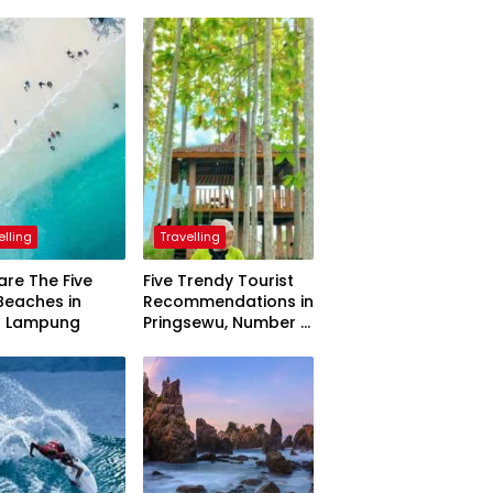
elling
Travelling
are The Five
Five Trendy Tourist
Beaches in
Recommendations in
h Lampung
Pringsewu, Number 3
Inaugurated by the
President