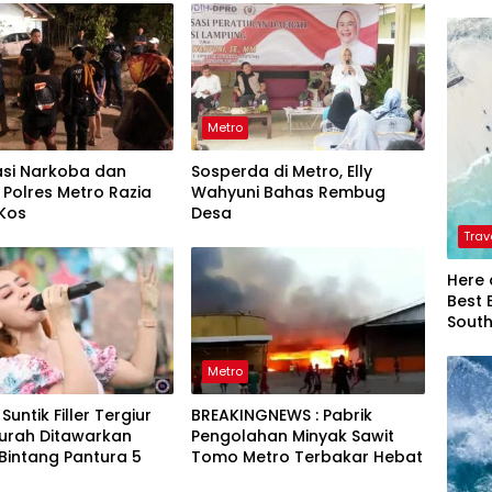
Metro
asi Narkoba dan
Sosperda di Metro, Elly
Polres Metro Razia
Wahyuni Bahas Rembug
Kos
Desa
Trav
Here 
Best 
Sout
Metro
untik Filler Tergiur
BREAKINGNEWS : Pabrik
Murah Ditawarkan
Pengolahan Minyak Sawit
Bintang Pantura 5
Tomo Metro Terbakar Hebat