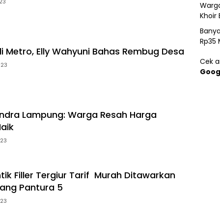
23
Warga
Khoir 
Banya
Rp35 
i Metro, Elly Wahyuni Bahas Rembug Desa
Cek ar
023
Goog
erindra Lampung: Warga Resah Harga
aik
023
ik Filler Tergiur Tarif Murah Ditawarkan
ang Pantura 5
023