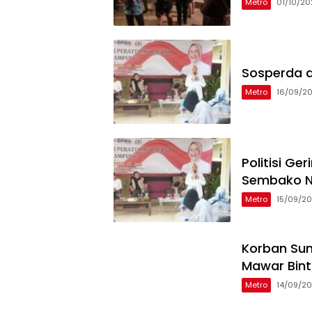
Metro
01/10/20
Sosperda d
Metro
16/09/2
Politisi G
Sembako N
Metro
15/09/2
Korban Sunt
Mawar Bint
Metro
14/09/2