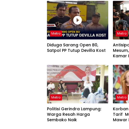
Metro
Metro
Diduga Sarang Open B0,
Antisip
Satpol PP Tutup Devilla Kost
Mesum, 
Kamar 
Metro
Metro
Politisi Gerindra Lampung:
Korban S
Warga Resah Harga
Tarif 
Sembako Naik
Mawar 