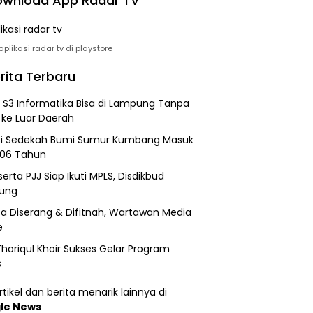
wnload App Radar TV
plikasi radar tv di playstore
rita Terbaru
h S3 Informatika Bisa di Lampung Tanpa
 ke Luar Daerah
si Sedekah Bumi Sumur Kumbang Masuk
206 Tahun
erta PJJ Siap Ikuti MPLS, Disdikbud
ung
a Diserang & Difitnah, Wartawan Media
e
horiqul Khoir Sukses Gelar Program
s
tikel dan berita menarik lainnya di
le News