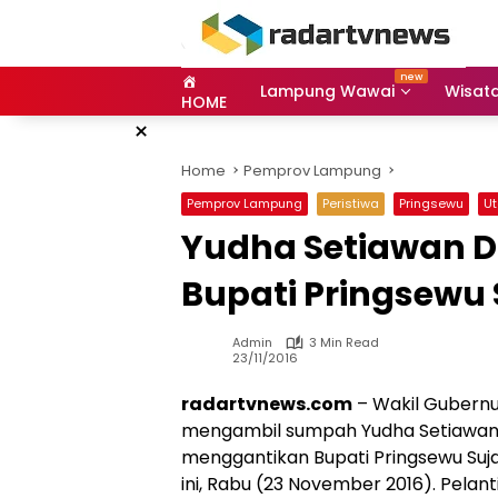
Skip
to
content
Lampung Wawai
Wisat
HOME
×
Home
Pemprov Lampung
Pemprov Lampung
Peristiwa
Pringsewu
U
Yudha Setiawan Di
Bupati Pringsewu
Admin
3 Min Read
23/11/2016
radartvnews.com
– Wakil Gubernu
mengambil sumpah Yudha Setiawan m
menggantikan Bupati Pringsewu Suja
ini, Rabu (23 November 2016). Pela