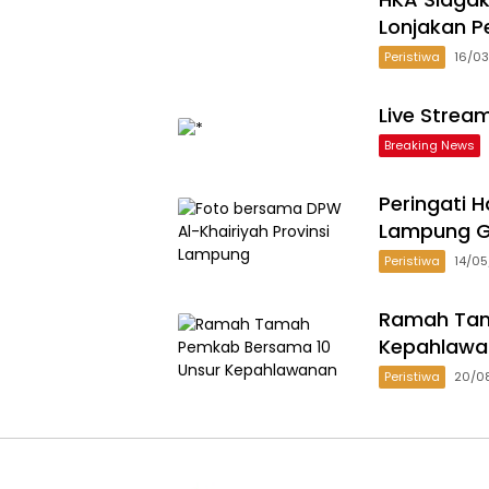
Lonjakan P
Peristiwa
16/0
Live Strea
Breaking News
Peringati H
Lampung G
Peristiwa
14/0
Ramah Tam
Kepahlawa
Peristiwa
20/0