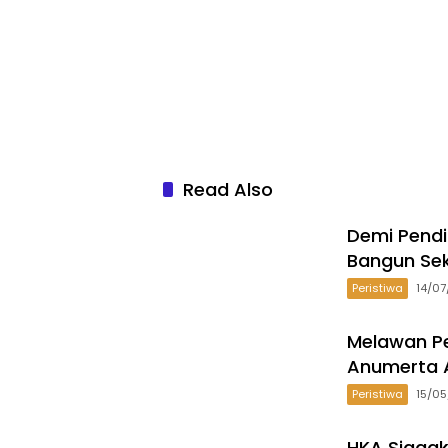
Read Also
Demi Pend
Bangun Se
Peristiwa
14/0
Melawan Pe
Anumerta A
Peristiwa
15/0
HKA Siagak