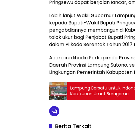
Pringsewu dapat berjalan Iancar, ama
Lebih lanjut Wakil Gubernur Lampun
kepada Bupati-Wakil Bupati Pringse
pengabdiannya membangun di Kabup
tolok ukur bagi Penjabat Bupati Prin
dalam Pilkada Serentak Tahun 2017
Acara ini dihadiri Forkopimda Provi
Daerah Provinsi Lampung Sutono, sert
Lingkungan Pemerintah Kabupaten P
Lampung Bersatu untuk Indonesia yang Damai, La
Kerukunan Umat Beragama
Berita Terkait