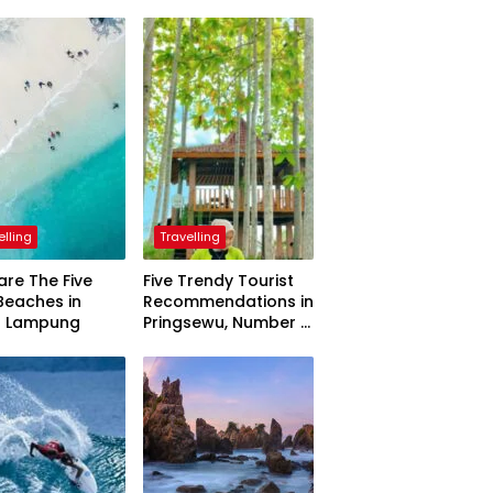
elling
Travelling
are The Five
Five Trendy Tourist
Beaches in
Recommendations in
h Lampung
Pringsewu, Number 3
Inaugurated by the
President