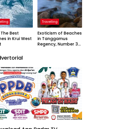
elling
Travelling
The Best
Exoticism of Beaches
es in Krui West
in Tanggamus
t
Regency, Number 3
Resembling Nature
Paintings
vertorial