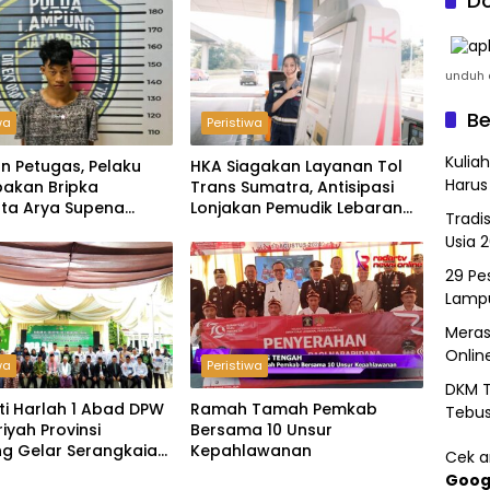
Do
unduh a
Be
wa
Peristiwa
Kulia
n Petugas, Pelaku
HKA Siagakan Layanan Tol
Harus
akan Bripka
Trans Sumatra, Antisipasi
ta Arya Supena
Lonjakan Pemudik Lebaran
Tradi
 Alam’ di Teluk Hantu
2026
Usia 
29 Pes
Lamp
Meras
Onlin
wa
Peristiwa
DKM T
ti Harlah 1 Abad DPW
Ramah Tamah Pemkab
Tebu
riyah Provinsi
Bersama 10 Unsur
g Gelar Serangkaian
Kepahlawanan
Cek ar
Goog