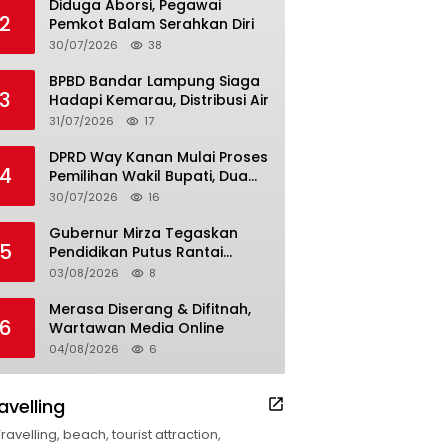
Diduga Aborsi, Pegawai
2
Pemkot Balam Serahkan Diri
30/07/2026
38
BPBD Bandar Lampung Siaga
3
Hadapi Kemarau, Distribusi Air
31/07/2026
17
DPRD Way Kanan Mulai Proses
4
Pemilihan Wakil Bupati, Dua
Nama Resmi Bersaing
30/07/2026
16
Gubernur Mirza Tegaskan
5
Pendidikan Putus Rantai
Kemiskinan
03/08/2026
8
Merasa Diserang & Difitnah,
6
Wartawan Media Online
04/08/2026
6
avelling
Travelling, beach, tourist attraction,