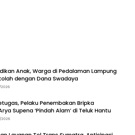
idikan Anak, Warga di Pedalaman Lampung
kolah dengan Dana Swadaya
7/2026
tugas, Pelaku Penembakan Bripka
rya Supena ‘Pindah Alam’ di Teluk Hantu
5/2026
an Layanan Tol Trans Sumatra, Antisipasi