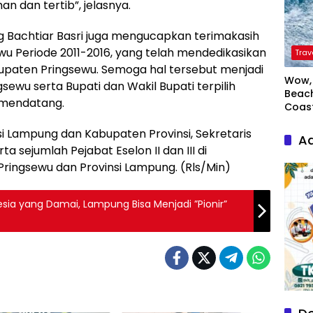
n dan tertib”, jelasnya.
g Bachtiar Basri juga mengucapkan terimakasih
wu Periode 2011-2016, yang telah mendedikasikan
Trav
aten Pringsewu. Semoga hal tersebut menjadi
Wow, 
gsewu serta Bupati dan Wakil Bupati terpilih
Beach
 mendatang.
Coas
nsi Lampung dan Kabupaten Provinsi, Sekretaris
Ad
a sejumlah Pejabat Eselon II dan III di
ringsewu dan Provinsi Lampung. (Rls/Min)
mpung Bisa Menjadi ”Pionir”