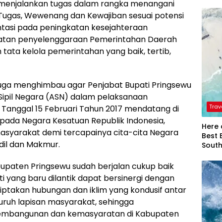
t menjalankan tugas dalam rangka menangani
ugas, Wewenang dan Kewajiban sesuai potensi
tasi pada peningkatan kesejahteraan
iatan penyelenggaraan Pemerintahan Daerah
tata kelola pemerintahan yang baik, tertib,
 juga menghimbau agar Penjabat Bupati Pringsewu
Sipil Negara (ASN) dalam pelaksanaan
Trav
i Tanggal 15 Februari Tahun 2017 mendatang di
pada Negara Kesatuan Republik Indonesia,
Here 
syarakat demi tercapainya cita-cita Negara
Best 
dil dan Makmur.
Sout
upaten Pringsewu sudah berjalan cukup baik
i yang baru dilantik dapat bersinergi dengan
ptakan hubungan dan iklim yang kondusif antar
uruh lapisan masyarakat, sehingga
embangunan dan kemasyaratan di Kabupaten