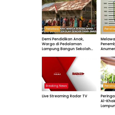
Peristiwa
Peristi
Demi Pendidikan Anak,
Melawa
Warga di Pedalaman
Penemb
Lampung Bangun Sekolah
Anumer
dengan Dana Swadaya
‘Pindah
Breaking News
Peristi
Live Streaming Radar TV
Peringa
Al-Khai
Lampun
Acara