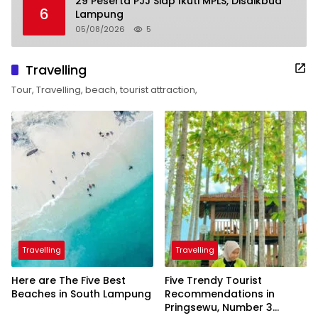
29 Peserta PJJ Siap Ikuti MPLS, Disdikbud
6
Lampung
05/08/2026
5
Travelling
Tour, Travelling, beach, tourist attraction,
Travelling
Travelling
Here are The Five Best
Five Trendy Tourist
Beaches in South Lampung
Recommendations in
Pringsewu, Number 3