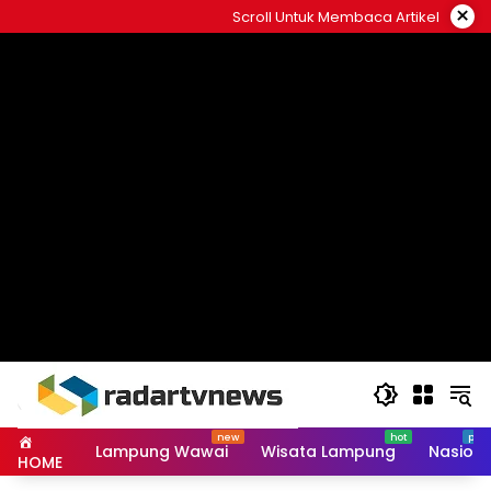
Skip
×
Scroll Untuk Membaca Artikel
to
content
Lampung Wawai
Wisata Lampung
Nasiona
HOME