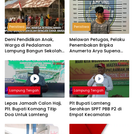
Peristiwa
Peristiwa
Demi Pendidikan Anak,
Melawan Petugas, Pelaku
Warga di Pedalaman
Penembakan Bripka
Lampung Bangun Sekolah
Anumerta Arya Supena
dengan Dana Swadaya
‘Pindah Alam’ di Teluk
Hantu
Lampung Tengah
Lampung Tengah
Lepas Jamaah Calon Haji,
Plt Bupati Lamteng
Plt. Bupati Komang Titip
Serahkan SPPT PBB P2 di
Doa Untuk Lamteng
Empat Kecamatan