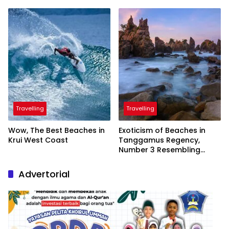
Inaugurated by the
President
Travelling
Travelling
Wow, The Best Beaches in
Exoticism of Beaches in
Krui West Coast
Tanggamus Regency,
Number 3 Resembling
Nature Paintings
Advertorial