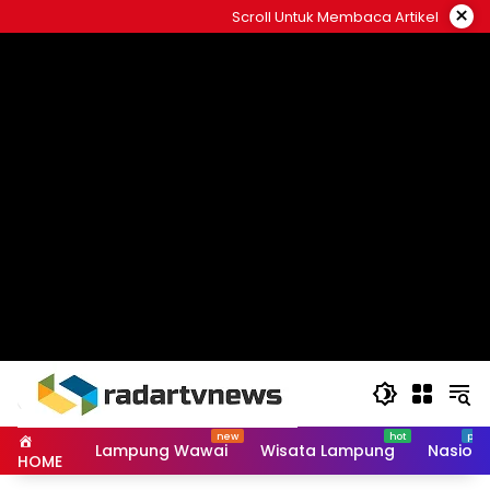
Skip
×
Scroll Untuk Membaca Artikel
to
content
Lampung Wawai
Wisata Lampung
Nasiona
HOME