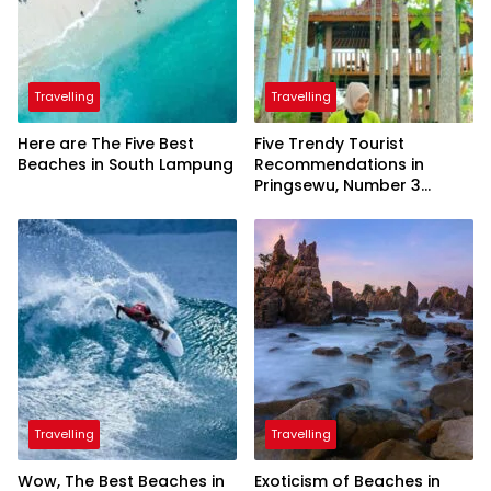
Travelling
Travelling
Here are The Five Best
Five Trendy Tourist
Beaches in South Lampung
Recommendations in
Pringsewu, Number 3
Inaugurated by the
President
Travelling
Travelling
Wow, The Best Beaches in
Exoticism of Beaches in