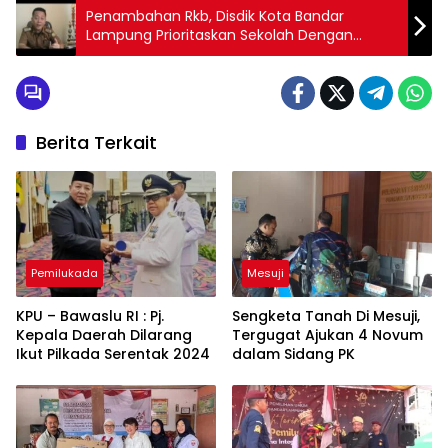
Penambahan Rkb, Disdik Kota Bandar
Lampung Prioritaskan Sekolah Dengan
Jumlah Siswa Terbanyak
Berita Terkait
Pemilukada
Mesuji
KPU – Bawaslu RI : Pj.
Sengketa Tanah Di Mesuji,
Kepala Daerah Dilarang
Tergugat Ajukan 4 Novum
Ikut Pilkada Serentak 2024
dalam Sidang PK