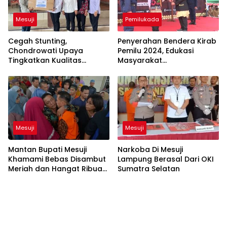
Mesuji
Pemilukada
Cegah Stunting,
Penyerahan Bendera Kirab
Chondrowati Upaya
Pemilu 2024, Edukasi
Tingkatkan Kualitas
Masyarakat
Penduduk
Bandarlampung
Menentukan Pilihan
Mesuji
Mesuji
Mantan Bupati Mesuji
Narkoba Di Mesuji
Khamami Bebas Disambut
Lampung Berasal Dari OKI
Meriah dan Hangat Ribuan
Sumatra Selatan
Pendukung