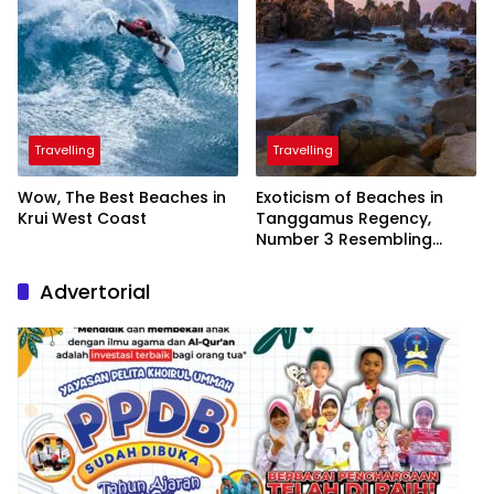
Travelling
Travelling
Wow, The Best Beaches in
Exoticism of Beaches in
Krui West Coast
Tanggamus Regency,
Number 3 Resembling
Nature Paintings
Advertorial