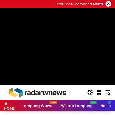
Skip
×
Scroll Untuk Membaca Artikel
to
content
Lampung Wawai
Wisata Lampung
Nasiona
HOME