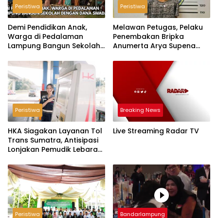
Peristiwa
Peristiwa
Demi Pendidikan Anak,
Melawan Petugas, Pelaku
Warga di Pedalaman
Penembakan Bripka
Lampung Bangun Sekolah
Anumerta Arya Supena
dengan Dana Swadaya
‘Pindah Alam’ di Teluk
Hantu
Peristiwa
Breaking News
HKA Siagakan Layanan Tol
Live Streaming Radar TV
Trans Sumatra, Antisipasi
Lonjakan Pemudik Lebaran
2026
Peristiwa
Bandarlampung