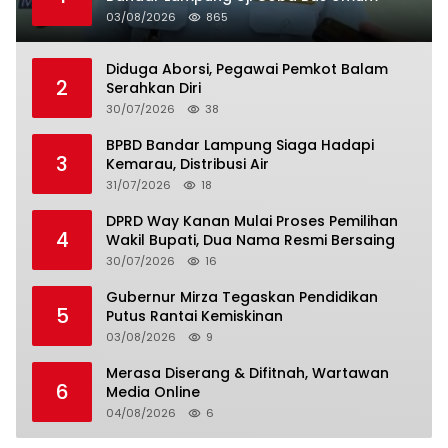
03/08/2026
865
Diduga Aborsi, Pegawai Pemkot Balam
2
Serahkan Diri
30/07/2026
38
BPBD Bandar Lampung Siaga Hadapi
3
Kemarau, Distribusi Air
31/07/2026
18
DPRD Way Kanan Mulai Proses Pemilihan
4
Wakil Bupati, Dua Nama Resmi Bersaing
30/07/2026
16
Gubernur Mirza Tegaskan Pendidikan
5
Putus Rantai Kemiskinan
03/08/2026
9
Merasa Diserang & Difitnah, Wartawan
6
Media Online
04/08/2026
6