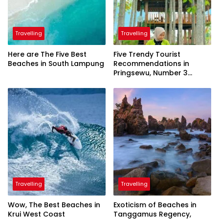
Travelling
Travelling
Here are The Five Best
Five Trendy Tourist
Beaches in South Lampung
Recommendations in
Pringsewu, Number 3
Inaugurated by the
President
Travelling
Travelling
Wow, The Best Beaches in
Exoticism of Beaches in
Krui West Coast
Tanggamus Regency,