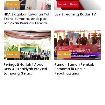
Peristiwa
Breaking News
HKA Siagakan Layanan Tol
Live Streaming Radar TV
Trans Sumatra, Antisipasi
Lonjakan Pemudik Lebaran
2026
Peristiwa
Peristiwa
Peringati Harlah 1 Abad
Ramah Tamah Pemkab
DPW Al-Khairiyah Provinsi
Bersama 10 Unsur
Lampung Gelar
Kepahlawanan
Serangkaian Acara