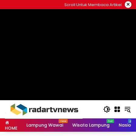
Skip
×
Scroll Untuk Membaca Artikel
to
content
Lampung Wawai
Wisata Lampung
Nasiona
HOME