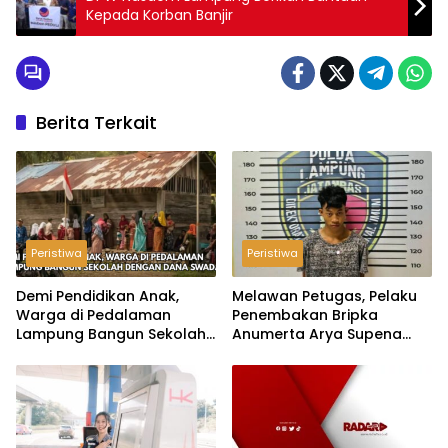
Kepada Korban Banjir
Berita Terkait
Peristiwa
Peristiwa
Demi Pendidikan Anak,
Melawan Petugas, Pelaku
Warga di Pedalaman
Penembakan Bripka
Lampung Bangun Sekolah
Anumerta Arya Supena
dengan Dana Swadaya
‘Pindah Alam’ di Teluk
Hantu