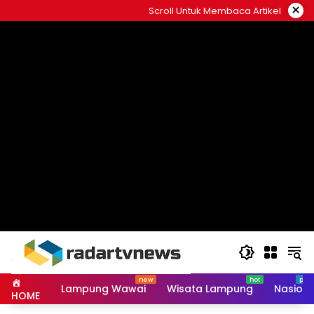
Skip
×
Scroll Untuk Membaca Artikel
to
content
Lampung Wawai
Wisata Lampung
Nasiona
HOME