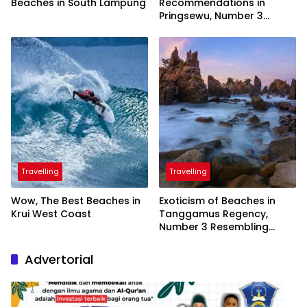
Beaches in South Lampung
Recommendations in
Pringsewu, Number 3
Inaugurated by the
President
Travelling
Travelling
Wow, The Best Beaches in
Exoticism of Beaches in
Krui West Coast
Tanggamus Regency,
Number 3 Resembling
Nature Paintings
Advertorial