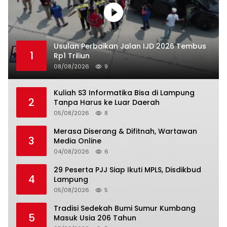
Usulan Perbaikan Jalan IJD 2026 Tembus
1
Rp1 Triliun
08/08/2026
9
Kuliah S3 Informatika Bisa di Lampung
2
Tanpa Harus ke Luar Daerah
05/08/2026
8
Merasa Diserang & Difitnah, Wartawan
3
Media Online
04/08/2026
6
29 Peserta PJJ Siap Ikuti MPLS, Disdikbud
4
Lampung
05/08/2026
5
Tradisi Sedekah Bumi Sumur Kumbang
5
Masuk Usia 206 Tahun