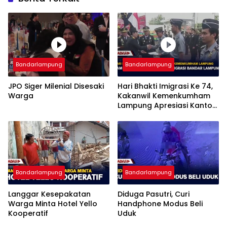
Bandarlampung
Bandarlampung
JPO Siger Milenial Disesaki
Hari Bhakti Imigrasi Ke 74,
Warga
Kakanwil Kemenkumham
Lampung Apresiasi Kantor
Imigrasi Bandar Lampung
Bandarlampung
Bandarlampung
Langgar Kesepakatan
Diduga Pasutri, Curi
Warga Minta Hotel Yello
Handphone Modus Beli
Kooperatif
Uduk