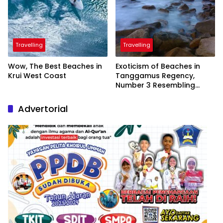
Travelling
Travelling
Wow, The Best Beaches in
Exoticism of Beaches in
Krui West Coast
Tanggamus Regency,
Number 3 Resembling
Nature Paintings
Advertorial