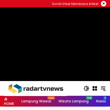
Skip
×
Scroll Untuk Membaca Artikel
to
content
Lampung Wawai
Wisata Lampung
Nasiona
HOME