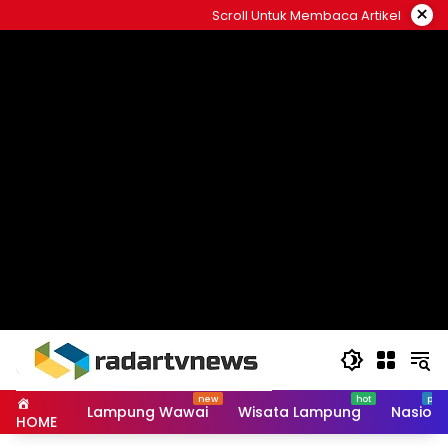
Skip
×
Scroll Untuk Membaca Artikel
to
content
Lampung Wawai
Wisata Lampung
Nasiona
HOME