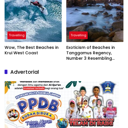
Travelling
Travelling
Wow, The Best Beaches in
Exoticism of Beaches in
Krui West Coast
Tanggamus Regency,
Number 3 Resembling
Nature Paintings
Advertorial