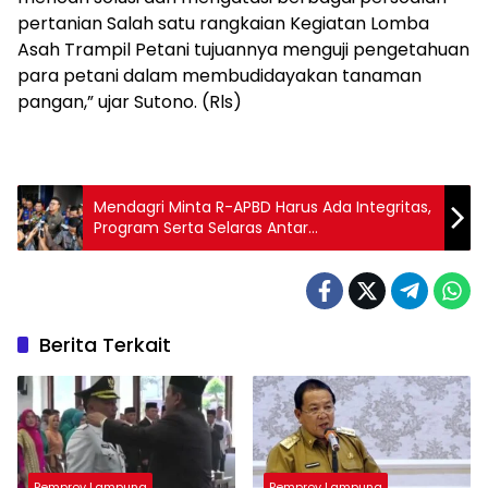
pertanian Salah satu rangkaian Kegiatan Lomba
Asah Trampil Petani tujuannya menguji pengetahuan
para petani dalam membudidayakan tanaman
pangan,” ujar Sutono. (Rls)
Mendagri Minta R-APBD Harus Ada Integritas,
Program Serta Selaras Antar
Kabupaten/Kota
Berita Terkait
Pemprov Lampung
Pemprov Lampung