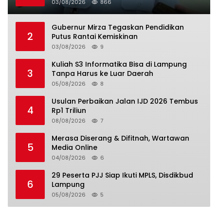
03/08/2026
866
Gubernur Mirza Tegaskan Pendidikan
2
Putus Rantai Kemiskinan
03/08/2026
9
Kuliah S3 Informatika Bisa di Lampung
3
Tanpa Harus ke Luar Daerah
05/08/2026
8
Usulan Perbaikan Jalan IJD 2026 Tembus
4
Rp1 Triliun
08/08/2026
7
Merasa Diserang & Difitnah, Wartawan
5
Media Online
04/08/2026
6
29 Peserta PJJ Siap Ikuti MPLS, Disdikbud
6
Lampung
05/08/2026
5