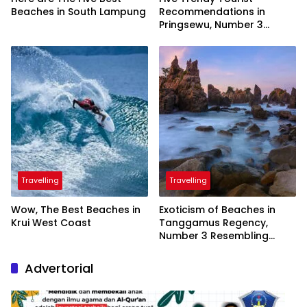
Beaches in South Lampung
Recommendations in
Pringsewu, Number 3
Inaugurated by the
President
Travelling
Travelling
Wow, The Best Beaches in
Exoticism of Beaches in
Krui West Coast
Tanggamus Regency,
Number 3 Resembling
Nature Paintings
Advertorial