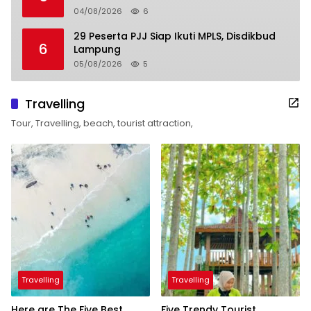
04/08/2026
6
29 Peserta PJJ Siap Ikuti MPLS, Disdikbud
6
Lampung
05/08/2026
5
Travelling
Tour, Travelling, beach, tourist attraction,
Travelling
Travelling
Here are The Five Best
Five Trendy Tourist