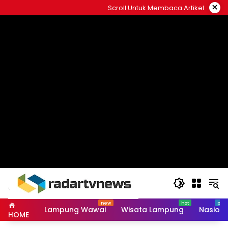
Skip
×
Scroll Untuk Membaca Artikel
to
content
Lampung Wawai
Wisata Lampung
Nasiona
HOME