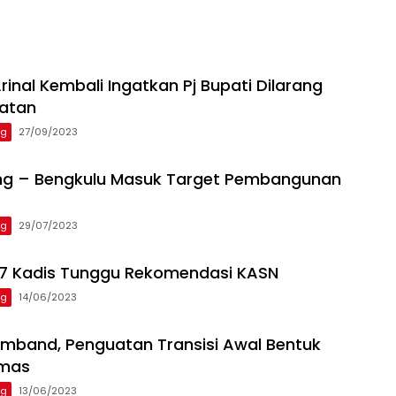
inal Kembali Ingatkan Pj Bupati Dilarang
batan
ng
27/09/2023
ng – Bengkulu Masuk Target Pembangunan
ng
29/07/2023
 7 Kadis Tunggu Rekomendasi KASN
ng
14/06/2023
mband, Penguatan Transisi Awal Bentuk
Emas
ng
13/06/2023