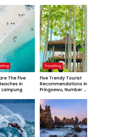
elling
Travelling
are The Five
Five Trendy Tourist
Beaches in
Recommendations in
h Lampung
Pringsewu, Number 3
Inaugurated by the
President