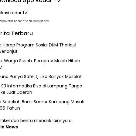
wnload App Radar TV
plikasi radar tv di playstore
rita Terbaru
 Harap Program Sosial DKM Thoriqul
Berlanjut
k Warga Susah, Pemprov Malah Hibah
M
una Punya Satelit, Jika Banyak Masalah
h S3 Informatika Bisa di Lampung Tanpa
 ke Luar Daerah
si Sedekah Bumi Sumur Kumbang Masuk
206 Tahun
tikel dan berita menarik lainnya di
le News