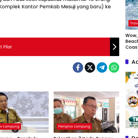
(Komplek Kantor Pemkab Mesuji yang baru) ke
Trav
Wow, 
Beach
 Pilar
Coas
Ad
ov Lampung
Pemprov Lampung