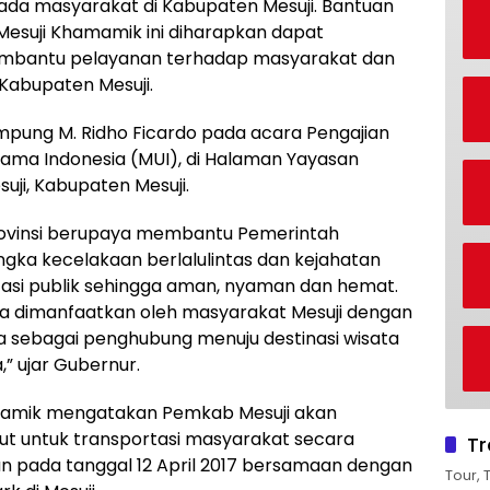
pada masyarakat di Kabupaten Mesuji. Bantuan
 Mesuji Khamamik ini diharapkan dapat
embantu pelayanan terhadap masyarakat dan
Kabupaten Mesuji.
pung M. Ridho Ficardo pada acara Pengajian
Ulama Indonesia (MUI), di Halaman Yayasan
ji, Kabupaten Mesuji.
rovinsi berupaya membantu Pemerintah
gka kecelakaan berlalulintas dan kejahatan
asi publik sehingga aman, nyaman dan hemat.
ya dimanfaatkan oleh masyarakat Mesuji dengan
a sebagai penghubung menuju destinasi wisata
,” ujar Gubernur.
mamik mengatakan Pemkab Mesuji akan
t untuk transportasi masyarakat secara
Tr
n pada tanggal 12 April 2017 bersamaan dengan
Tour, 