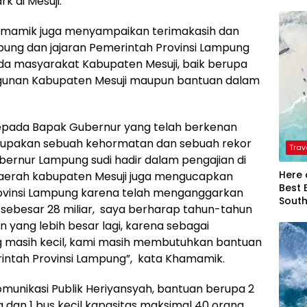
 di Mesuji.
Khamamik juga menyampaikan terimakasih dan
ung dan jajaran Pemerintah Provinsi Lampung
ada masyarakat Kabupaten Mesuji, baik berupa
unan Kabupaten Mesuji maupun bantuan dalam
epada Bapak Gubernur yang telah berkenan
merupakan sebuah kehormatan dan sebuah rekor
Trav
ubernur Lampung sudi hadir dalam pengajian di
Here 
 daerah kabupaten Mesuji juga mengucapkan
Best 
rovinsi Lampung karena telah menganggarkan
Sout
i sebesar 28 miliar, saya berharap tahun-tahun
 yang lebih besar lagi, karena sebagai
g masih kecil, kami masih membutuhkan bantuan
rintah Provinsi Lampung”, kata Khamamik.
munikasi Publik Heriyansyah, bantuan berupa 2
 dan 1 bus kecil kapasitas maksimal 40 orang.