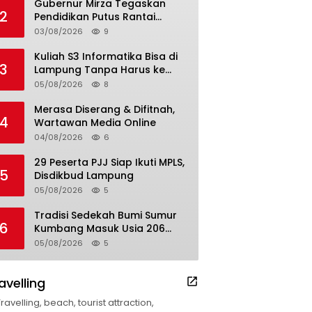
Gubernur Mirza Tegaskan
2
Pendidikan Putus Rantai
Kemiskinan
03/08/2026
9
Kuliah S3 Informatika Bisa di
3
Lampung Tanpa Harus ke
Luar Daerah
05/08/2026
8
Merasa Diserang & Difitnah,
4
Wartawan Media Online
04/08/2026
6
29 Peserta PJJ Siap Ikuti MPLS,
5
Disdikbud Lampung
05/08/2026
5
Tradisi Sedekah Bumi Sumur
6
Kumbang Masuk Usia 206
Tahun
05/08/2026
5
avelling
Travelling, beach, tourist attraction,