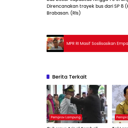
Direncanakan trayek bus dari SP 8 
Brabasan. (Rls)
MPR RI Masif Sosilisasikan Empat
Berita Terkait
Pemprov Lampung
Pempr