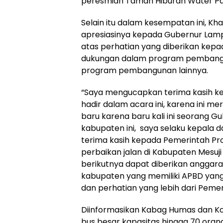
peresmian Taman Hiburan Water Park
Selain itu dalam kesempatan ini, 
apresiasinya kepada Gubernur Lamp
atas perhatian yang diberikan kep
dukungan dalam program pembang
program pembangunan lainnya.
“Saya mengucapkan terima kasih k
hadir dalam acara ini, karena ini 
baru karena baru kali ini seorang G
kabupaten ini, saya selaku kepala
terima kasih kepada Pemerintah P
perbaikan jalan di Kabupaten Mesuj
berikutnya dapat diberikan anggaran
kabupaten yang memiliki APBD yan
dan perhatian yang lebih dari Peme
Diinformasikan Kabag Humas dan Ko
bus besar kapasitas hingga 70 orang