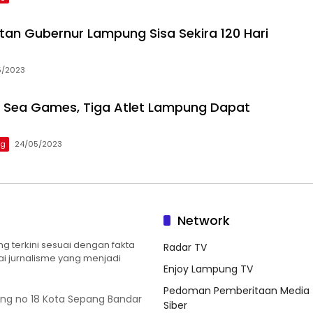
an Gubernur Lampung Sisa Sekira 120 Hari
5/2023
i Sea Games, Tiga Atlet Lampung Dapat
ng
24/05/2023
Network
 terkini sesuai dengan fakta
Radar TV
ilai jurnalisme yang menjadi
Enjoy Lampung TV
Pedoman Pemberitaan Media
ung no 18 Kota Sepang Bandar
Siber