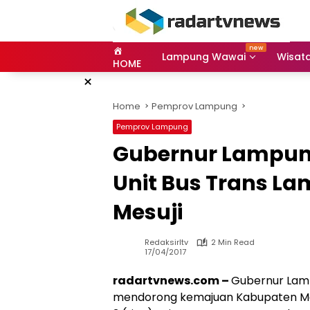
Skip
to
content
Lampung Wawai
Wisat
HOME
×
Home
Pemprov Lampung
Pemprov Lampung
Gubernur Lampung
Unit Bus Trans L
Mesuji
Redaksirltv
2 Min Read
17/04/2017
radartvnews.com –
Gubernur Lamp
mendorong kemajuan Kabupaten Me