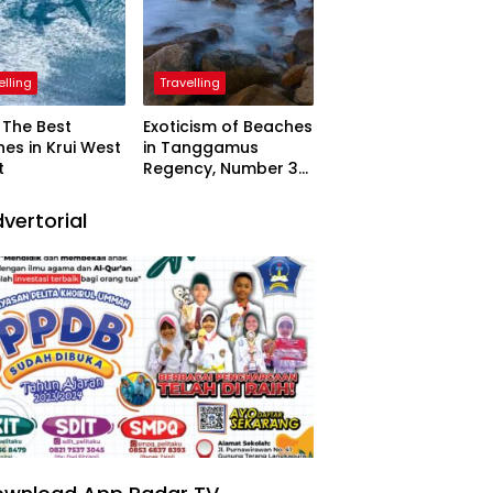
elling
Travelling
The Best
Exoticism of Beaches
es in Krui West
in Tanggamus
t
Regency, Number 3
Resembling Nature
Paintings
vertorial