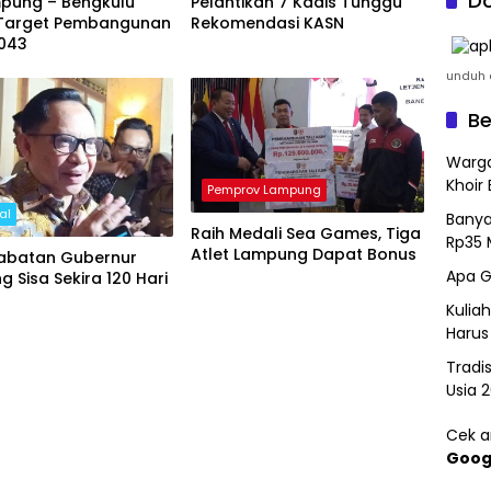
Do
mpung – Bengkulu
Pelantikan 7 Kadis Tunggu
Target Pembangunan
Rekomendasi KASN
043
unduh a
Be
Warga
Khoir 
Pemprov Lampung
al
Banya
Raih Medali Sea Games, Tiga
Rp35 
Atlet Lampung Dapat Bonus
abatan Gubernur
Apa G
 Sisa Sekira 120 Hari
Kulia
Harus
Tradi
Usia 
Cek ar
Goog