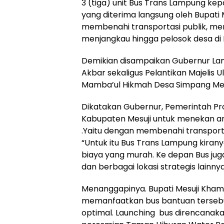
3 (tiga) unit Bus Trans Lampung ke
yang diterima langsung oleh Bupati
membenahi transportasi publik, m
menjangkau hingga pelosok desa di 
Demikian disampaikan Gubernur Lam
Akbar sekaligus Pelantikan Majelis 
Mamba’ul Hikmah Desa Simpang Mesu
Dikatakan Gubernur, Pemerintah P
Kabupaten Mesuji untuk menekan an
.Yaitu dengan membenahi transport
“Untuk itu Bus Trans Lampung kiran
biaya yang murah. Ke depan Bus jug
dan berbagai lokasi strategis lainnya
Menanggapinya. Bupati Mesuji Kha
memanfaatkan bus bantuan tersebu
optimal. Launching bus direncanaka