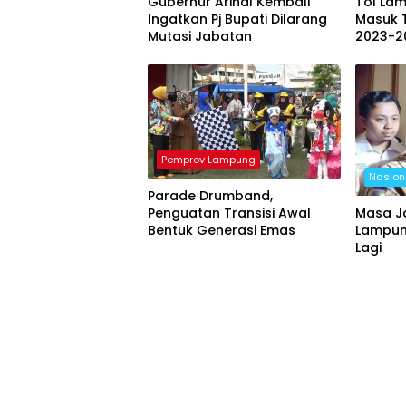
Gubernur Arinal Kembali
Tol La
Ingatkan Pj Bupati Dilarang
Masuk 
Mutasi Jabatan
2023-2
Pemprov Lampung
Nasion
Parade Drumband,
Penguatan Transisi Awal
Masa J
Bentuk Generasi Emas
Lampung
Lagi