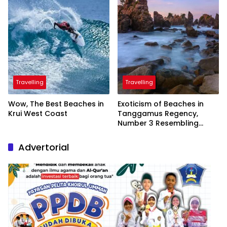
Travelling
Travelling
Wow, The Best Beaches in
Exoticism of Beaches in
Krui West Coast
Tanggamus Regency,
Number 3 Resembling
Nature Paintings
Advertorial