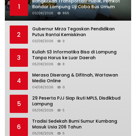
Bangkitkan Transportasi Publik, Pemkot
1
Bandar Lampung Uji Coba Bus Umum
03/08/2026
865
Gubernur Mirza Tegaskan Pendidikan
2
Putus Rantai Kemiskinan
03/08/2026
9
Kuliah S3 Informatika Bisa di Lampung
3
Tanpa Harus ke Luar Daerah
05/08/2026
8
Merasa Diserang & Difitnah, Wartawan
4
Media Online
04/08/2026
6
29 Peserta PJJ Siap Ikuti MPLS, Disdikbud
5
Lampung
05/08/2026
5
Tradisi Sedekah Bumi Sumur Kumbang
6
Masuk Usia 206 Tahun
05/08/2026
5