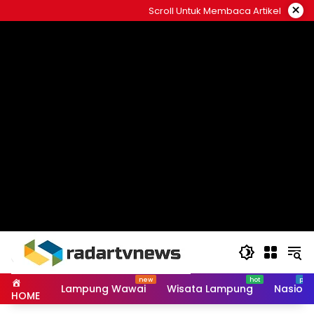
Skip
×
Scroll Untuk Membaca Artikel
to
content
Lampung Wawai
Wisata Lampung
Nasiona
HOME