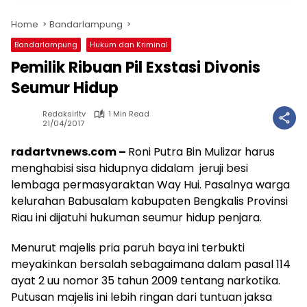
Home
Bandarlampung
Bandarlampung
Hukum dan Kriminal
Pemilik Ribuan Pil Exstasi Divonis
Seumur Hidup
Redaksirltv
1 Min Read
21/04/2017
radartvnews.com –
Roni Putra Bin Mulizar harus
menghabisi sisa hidupnya didalam jeruji besi
lembaga permasyaraktan Way Hui. Pasalnya warga
kelurahan Babusalam kabupaten Bengkalis Provinsi
Riau ini dijatuhi hukuman seumur hidup penjara.
Menurut majelis pria paruh baya ini terbukti
meyakinkan bersalah sebagaimana dalam pasal 114
ayat 2 uu nomor 35 tahun 2009 tentang narkotika.
Putusan majelis ini lebih ringan dari tuntuan jaksa