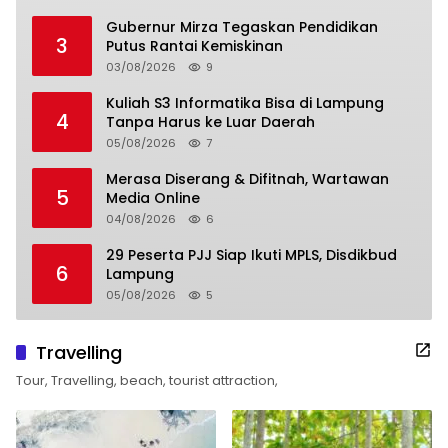
Gubernur Mirza Tegaskan Pendidikan
3
Putus Rantai Kemiskinan
03/08/2026
9
Kuliah S3 Informatika Bisa di Lampung
4
Tanpa Harus ke Luar Daerah
05/08/2026
7
Merasa Diserang & Difitnah, Wartawan
5
Media Online
04/08/2026
6
29 Peserta PJJ Siap Ikuti MPLS, Disdikbud
6
Lampung
05/08/2026
5
Travelling
Tour, Travelling, beach, tourist attraction,