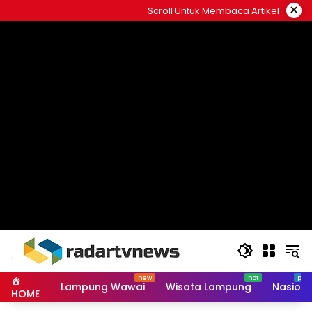
Skip
×
Scroll Untuk Membaca Artikel
to
content
Lampung Wawai
Wisata Lampung
Nasiona
HOME