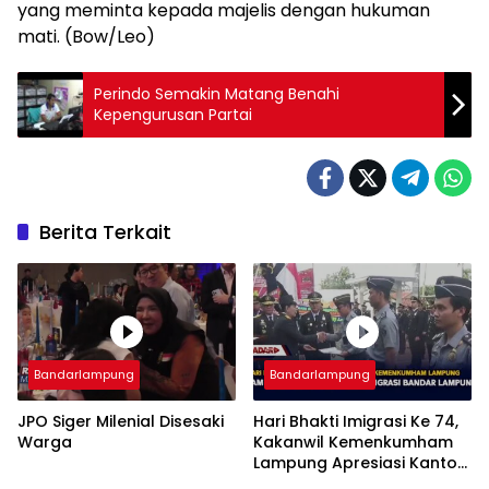
yang meminta kepada majelis dengan hukuman
mati. (Bow/Leo)
Perindo Semakin Matang Benahi
Kepengurusan Partai
Berita Terkait
Bandarlampung
Bandarlampung
JPO Siger Milenial Disesaki
Hari Bhakti Imigrasi Ke 74,
Warga
Kakanwil Kemenkumham
Lampung Apresiasi Kantor
Imigrasi Bandar Lampung