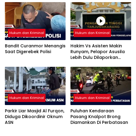
Hukum dan Kriminal
Hukum dan Kriminal
Bandit Curanmor Menangis
Hakim Vs Asisten Makin
Saat Digerebek Polisi
Runyam, Pelapor Asusila
Lebih Dulu Dilaporkan
Penggelapan
Hukum dan Kriminal
Hukum dan Kriminal
Parkir Liar Masjid Al Furqon,
Puluhan Kendaraan
Diduga Dikoordinir Oknum
Pasang Knalpot Brong
ASN
Diamankan Di Perbatasan