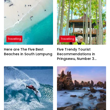
Travelling
Travelling
Here are The Five Best
Five Trendy Tourist
Beaches in South Lampung
Recommendations in
Pringsewu, Number 3
Inaugurated by the
President