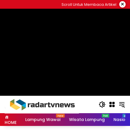
Skip
×
Scroll Untuk Membaca Artikel
to
content
Lampung Wawai
Wisata Lampung
Nasiona
HOME