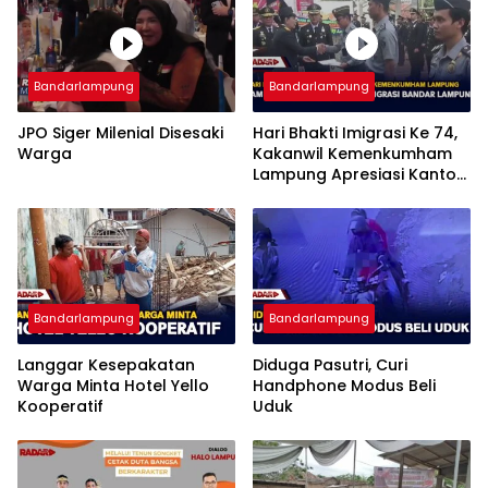
Bandarlampung
Bandarlampung
JPO Siger Milenial Disesaki
Hari Bhakti Imigrasi Ke 74,
Warga
Kakanwil Kemenkumham
Lampung Apresiasi Kantor
Imigrasi Bandar Lampung
Bandarlampung
Bandarlampung
Langgar Kesepakatan
Diduga Pasutri, Curi
Warga Minta Hotel Yello
Handphone Modus Beli
Kooperatif
Uduk